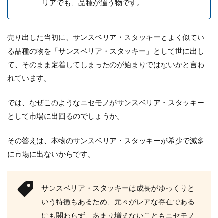
リアでも、品種が違う物です。
観葉植物【モンステラ】の植え替え
方法やポイントを紹介します
売り出した当初に、サンスベリア・スタッキーとよく似てい
る品種の物を「サンスベリア・スタッキー」として世に出し
特徴的な葉っぱの観葉植物、モンステラが最
て、そのまま定着してしまったのが始まりではないかと言わ
近元気がないような…。そんなときは植え替
れています。
えのタイミングかもし...
では、なぜこのようなニセモノがサンスベリア・スタッキー
として市場に出回るのでしょうか。
エアプランツの飾り方。流木に飾る
やり方とオブジェの様な飾り方
その答えは、本物のサンスベリア・スタッキーが希少で滅多
に市場に出ないからです。
エアプランツはどんな飾り方をしています
か？ エアプランツを様々な飾り方で楽しむ人
が増えています。 ...
サンスベリア・スタッキーは成長がゆっくりと
いう特徴もあるため、元々がレアな存在である
にも関わらず、あまり増えないこともニセモノ