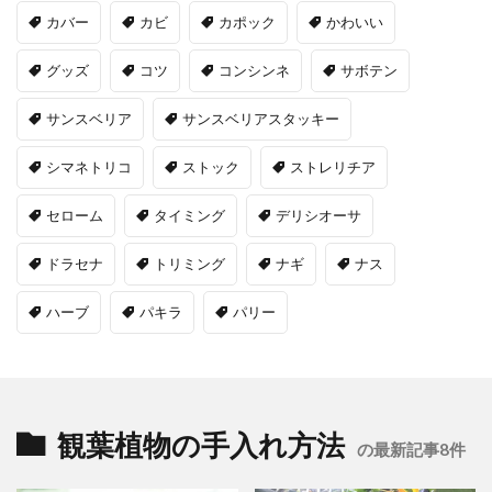
カバー
カビ
カポック
かわいい
グッズ
コツ
コンシンネ
サボテン
サンスベリア
サンスベリアスタッキー
シマネトリコ
ストック
ストレリチア
セローム
タイミング
デリシオーサ
ドラセナ
トリミング
ナギ
ナス
ハーブ
パキラ
パリー
観葉植物の手入れ方法
の最新記事8件