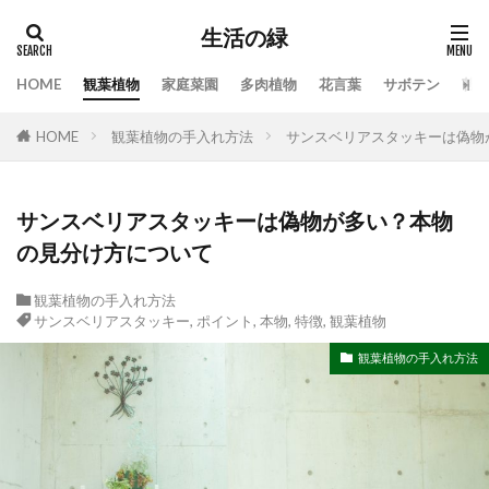
生活の緑
HOME
観葉植物
家庭菜園
多肉植物
花言葉
サボテン
苔
タグ
HOME
観葉植物の手入れ方法
サンスベリアスタッキーは偽物
100均
業者
栄養素
株分け
根腐れ
栽培
栽培方法
植え方
植え替え
植木
植物
気根
枯れる
水やり
サンスベリアスタッキーは偽物が多い？本物
の見分け方について
水槽
水温
水耕栽培
水草
水草トリートメント
水草の役割
注意点
観葉植物の手入れ方法
温度
枯れる原因
本物
特徴
手作り
サンスベリアスタッキー
,
ポイント
,
本物
,
特徴
,
観葉植物
対処
対処法
対処法・対策
対策
観葉植物の手入れ方法
尊敬
幸福の木
庭
恋愛
感謝
手入れ方法
時期
手順
挿し木
掃除
支柱
支柱の立て方
新芽
方法