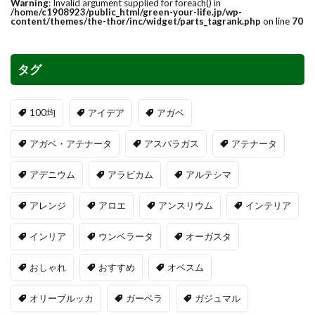
Warning
: Invalid argument supplied for foreach() in
/home/c1908923/public_html/green-your-life.jp/wp-
content/themes/the-thor/inc/widget/parts_tagrank.php
on line
70
タグ
100均
アイデア
アガベ
アガベ・アテナータ
アスパラガス
アテナータ
アデニウム
アラビカム
アルテシマ
アレンジ
アロエ
アンスリウム
インテリア
インリア
ウンベラータ
オーガスタ
おしゃれ
おすすめ
オベスム
オリーブルッカ
ガーベラ
ガジュマル