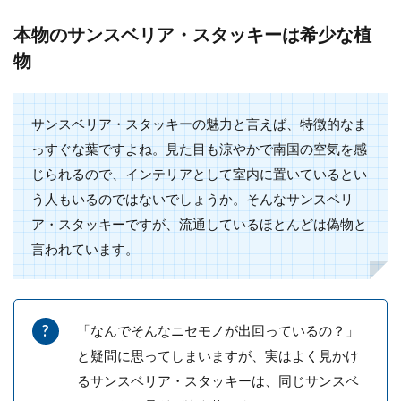
本物のサンスベリア・スタッキーは希少な植
物
観葉植物のパキラの育て方とは？基
本的な置き場所や水のあげ方
サンスベリア・スタッキーの魅力と言えば、特徴的なま
室内で育てやすい観葉植物のパキラ、どんな
っすぐな葉ですよね。見た目も涼やかで南国の空気を感
お部屋の雰囲気にも合わせやすいので候補の
じられるので、インテリアとして室内に置いているとい
ひとつにしている人は...
う人もいるのではないでしょうか。そんなサンスベリ
ア・スタッキーですが、流通しているほとんどは偽物と
言われています。
観葉植物のフェイクでも風水の効果
を期待できる飾り方
観葉植物は風水上では効果があると言われる
「なんでそんなニセモノが出回っているの？」
アイテムです。しかし、植物はすぐに枯らし
と疑問に思ってしまいますが、実はよく見かけ
てしまうという方もい...
るサンスベリア・スタッキーは、同じサンスベ