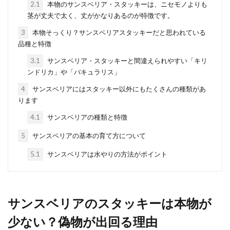
くなった感じがしますね。 その他にも期待し
2.1
本物のサンスベリア・スタッキーは、ニセモノよりも
てしまうのが...
茎が丈夫で太く、丈がかなりあるのが特徴です。
3
本物そっくり？サンスベリアスタッキーだと思われている
品種と特徴
観葉植物の鉢カバーで陶器タイプを
3.1
サンスベリア・スタッキーと間違えられやすい「キリ
使う場合のメリットと注意点
ンドリカ」や「バキュラリス」
4
サンスベリアにはスタッキー以外にもたくさんの種類があ
観葉植物の鉢はどんなタイプをお使いです
ります
か？ 鉢カバーを使うことでインテリア性がア
4.1
サンスベリアの種類と特徴
ップしたり、素...
5
サンスベリアの基本の育て方について
5.1
サンスベリアは水やりの方法がポイント
可愛い葉が特徴のユーカリポポラ
ス！失敗しない挿し木方法とは
サンスベリアのスタッキーは本物が
ユーカリポポラスは可愛いハート型の葉が特
徴的です。その可愛らしさに魅せられて、お
少ない？偽物が出回る理由
家でインテリアとして...