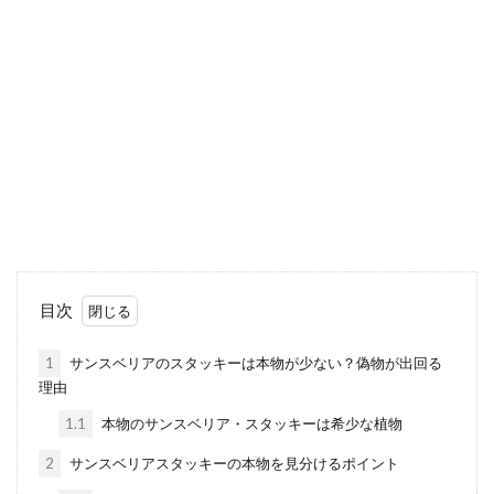
緑を見ると落ち着きますね。部屋に観葉植物
を置くのならおしゃれに飾りたものです。 ま
ずは置くだけ...
【観葉植物モンステラ】風水のパワ
ーを効果的にする飾り方
風水では、観葉植物は効果の高いものとされ
ています。 中でもモンステラは特に風水の効
果を期待できる植...
目次
1
サンスベリアのスタッキーは本物が少ない？偽物が出回る
理由
観葉植物のパキラが持つ風水の力と
は。置く場所は効果に合わせて
1.1
本物のサンスベリア・スタッキーは希少な植物
2
サンスベリアスタッキーの本物を見分けるポイント
家の中に観葉植物があるとお部屋全体が明る