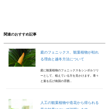
判断方法
別れ・旅立ち
剪定
収穫
使い方
土
地植え
増やし方
変色
多年草
多肉植物
天日干し
失敗
失敗しないコツ
便利
作り方
プミラ
メダカ
プランター
ブルースター
関連のおすすめ記事
プレゼント
ベンジャミン
ポイント
ポトス
ポニーテール
ポポラス
ホヤ
庭のフェニックス、観葉植物が枯れ
メリット
予防
モンステラ
やり方
る理由と越冬方法について
ユーカリ
ユッカ
リメイク
レイアウト
庭に観葉植物のフェニックスをシンボルツリ
ロストラータ
一番花
不夜城
乾燥
ーとして、植えている方を見かけます。青々
黄色
と葉を広げ南国の雰囲...
検索
人工の観葉植物や造花から得られる