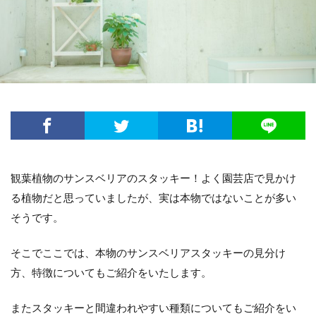
方法・手順
日光
準備するもの
玉ねぎ
害虫策
追肥
落とし方
葉
葉が茶色
葉っぱ
葉挿し
薬剤
虫
観葉植物
迷惑
造花
茄子
道具
違い
選び方
金鯱
鉢
鉢植え
長持ち
風水
飾り方
落ち葉
花粉
理由
稲
環境
生ゴミ
畑
留守
目安
種
種まき
種類
種類や特徴
観葉植物のサンスベリアのスタッキー！よく園芸店で見かけ
穴がない
花柄摘み
米
繁殖
る植物だと思っていましたが、実は本物ではないことが多い
置き場所
肥料
育て方
育て植え方
そうです。
花
花を咲かすコツ
花壇
花束
家庭菜園
害虫対策
アイデア
セローム
そこでここでは、本物のサンスベリアスタッキーの見分け
方、特徴についてもご紹介をいたします。
グッズ
コツ
コンシンネ
サボテン
サンスベリア
サンスベリアスタッキー
またスタッキーと間違われやすい種類についてもご紹介をい