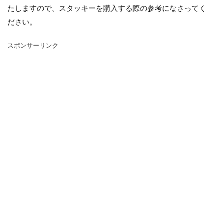
シマネトリコ
ストック
ストレリチア
たしますので、スタッキーを購入する際の参考になさってく
タイミング
カポック
デリシオーサ
ださい。
ドラセナ
トリミング
ナギ
ナス
スポンサーリンク
ハーブ
パキラ
パリー
ひまわり
かわいい
カビ
フィカス・ウンベラータ
アンスリウム
アガベ
アガベ・アテナータ
アスパラガス
アテナータ
アデニウム
アラビカム
アルテシマ
アレンジ
アロエ
インテリア
カバー
インリア
ウンベラータ
オーガスタ
おしゃれ
おすすめ
オベスム
オリーブルッカ
ガーベラ
ガジュマル
フィカス
フェニックス
室内
原因
保存方法
冬
冷蔵庫
処分
切り戻し
初心者