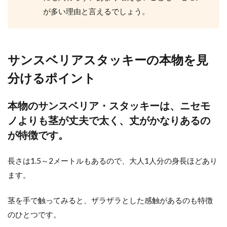
アスパラガス【観葉植物】の育て
が多い理由と言えるでしょう。
方。水やりや肥料の与え方
アスパラガスと言えば、野菜を思い出す方が
ほとんどだと思いますが、実は観葉植物とし
サンスベリアスタッキーの本物を見
ても楽しむことができ...
分けるポイント
本物のサンスベリア・スタッキーは、ニセモ
観葉植物のおしゃれな飾り方！リビ
ノよりも茎が丈夫で太く、丈がかなりあるの
ングを素敵な癒やしの空間に
が特徴です。
自宅のリビングに大型の観葉植物を置きたい
と考えている人もいますよね。観葉植物の置
長さは1.5～2メートルもあるので、大人1人分の身長ほどあり
き方次第では、リビン...
ます。
茎を手で触ってみると、ザラザラとした感触があるのも特徴
のひとつです。
パキラの編み込みが枯れるのはな