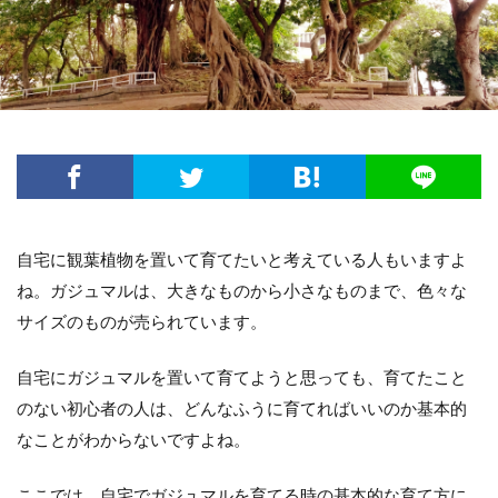
方法・手順
日光
準備するもの
玉ねぎ
害虫策
追肥
落とし方
葉
葉が茶色
葉っぱ
葉挿し
薬剤
虫
観葉植物
迷惑
造花
茄子
道具
違い
選び方
金鯱
鉢
鉢植え
長持ち
風水
飾り方
落ち葉
花粉
理由
稲
環境
生ゴミ
畑
留守
目安
種
種まき
種類
種類や特徴
自宅に観葉植物を置いて育てたいと考えている人もいますよ
穴がない
花柄摘み
米
繁殖
ね。ガジュマルは、大きなものから小さなものまで、色々な
サイズのものが売られています。
置き場所
肥料
育て方
育て植え方
花
花を咲かすコツ
花壇
花束
自宅にガジュマルを置いて育てようと思っても、育てたこと
家庭菜園
害虫対策
アイデア
セローム
のない初心者の人は、どんなふうに育てればいいのか基本的
グッズ
コツ
コンシンネ
サボテン
なことがわからないですよね。
サンスベリア
サンスベリアスタッキー
ここでは、自宅でガジュマルを育てる時の基本的な育て方に