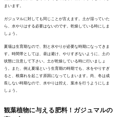
まいます。
センス良く飾る方法やアイテム
ガジュマルに対しても同じことが言えます。土が湿っていた
観葉植物を室内に置くならインテリアとして
おしゃれにセンス良く飾りたいですね。 一つ
ら、水やりはする必要はないのです。乾燥している時にしま
だけポツンと...
しょう。
夏場は生育期なので、割と水やりが必要な時期になってきま
観葉植物の育て方【サンスベリア】
す。時間帯としては、昼は避け、やりすぎないように、土の
枯れる原因と対処法を解説
状態に注意して下さい。土が乾燥している時に行いましょ
う。また、例え夏場という生育期の時期でも、水をやりすぎ
育てている観葉植物のサンスベリアが枯れる
ると、根腐れを起こす原因になってしまいます。尚、冬は成
事に頭を悩ませている人もいるのではないで
長しない時期なので、水やりは控え、葉水を行うようにしま
しょうか。 サ...
しょう。
観葉植物の虫対策！土からコバエが
観葉植物に与える肥料！ガジュマルの
発生した時の対策と予防方法