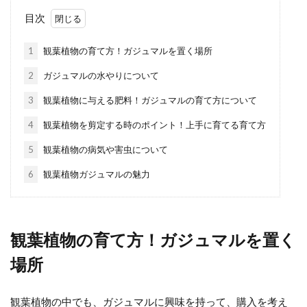
で少し手を加え...
目次
1
観葉植物の育て方！ガジュマルを置く場所
パキラの冬のトラブル・葉が黄色く
2
ガジュマルの水やりについて
なる原因と対処法を解説
3
観葉植物に与える肥料！ガジュマルの育て方について
それまでは元気に育っていたのに、冬になっ
4
観葉植物を剪定する時のポイント！上手に育てる育て方
てパキラの葉が黄色くなる症状に頭を悩ませ
ている人もいるのでは...
5
観葉植物の病気や害虫について
6
観葉植物ガジュマルの魅力
観葉植物の水やりに基本の道具と留
守中でも困らないアイテム
観葉植物の育て方！ガジュマルを置く
場所
観葉植物を育てるのにまず必要なものは、水
やりに使う道具ですよね。 ジョウロはあるか
ら大丈夫と思...
観葉植物の中でも、ガジュマルに興味を持って、購入を考え