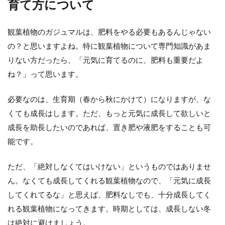
育て方について
家に置いている観葉植物からコバエが発生す
ると、とても嫌な気持ちになりますよね。家
観葉植物のガジュマルは、肥料をやる必要もあるんじゃない
の中をブンブン飛び回...
の？と思いますよね。特に観葉植物について専門知識があま
りない方だったら、「元気に育てるのに、肥料も重要だよ
ね？」って思います。
観葉植物のモンステラが枯れる原因
必要なのは、生育期（春から秋にかけて）になりますが、な
は水・日光・植替えと対処法
くても成長はします。ただ、もっと元気に成長して欲しいと
大きな葉っぱが特徴的なモンステラは育てや
成長を助長したいのであれば、置き肥や液肥をすることも可
すいこともあり観葉植物の中でも人気があり
能です。
ます。 いくら...
ただ、「絶対しなくてはいけない」というものではありませ
ん。なくても成長してくれる観葉植物なので、「元気に成長
してくれてるな」と思えば、肥料なしでも、十分成長してく
れる観葉植物になってきます。時期としては、成長しない冬
は絶対に避けましょう。