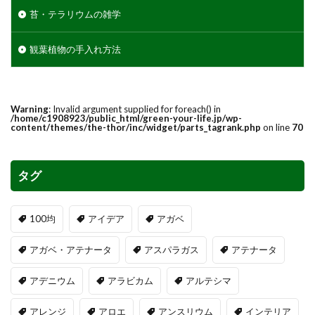
苔・テラリウムの雑学
観葉植物の手入れ方法
Warning
: Invalid argument supplied for foreach() in
/home/c1908923/public_html/green-your-life.jp/wp-
content/themes/the-thor/inc/widget/parts_tagrank.php
on line
70
タグ
100均
アイデア
アガベ
アガベ・アテナータ
アスパラガス
アテナータ
アデニウム
アラビカム
アルテシマ
アレンジ
アロエ
アンスリウム
インテリア