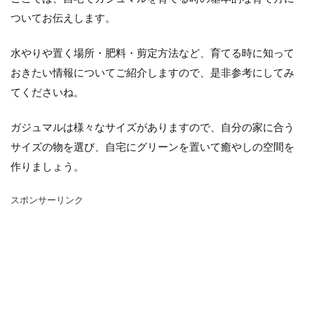
シマネトリコ
ストック
ストレリチア
ついてお伝えします。
タイミング
カポック
デリシオーサ
ドラセナ
トリミング
ナギ
ナス
水やりや置く場所・肥料・剪定方法など、育てる時に知って
ハーブ
パキラ
パリー
ひまわり
おきたい情報についてご紹介しますので、是非参考にしてみ
てくださいね。
かわいい
カビ
フィカス・ウンベラータ
アンスリウム
アガベ
アガベ・アテナータ
ガジュマルは様々なサイズがありますので、自分の家に合う
アスパラガス
アテナータ
アデニウム
サイズの物を選び、自宅にグリーンを置いて癒やしの空間を
アラビカム
アルテシマ
アレンジ
アロエ
作りましょう。
インテリア
カバー
インリア
スポンサーリンク
ウンベラータ
オーガスタ
おしゃれ
おすすめ
オベスム
オリーブルッカ
ガーベラ
ガジュマル
フィカス
フェニックス
室内
原因
保存方法
冬
冷蔵庫
処分
切り戻し
初心者