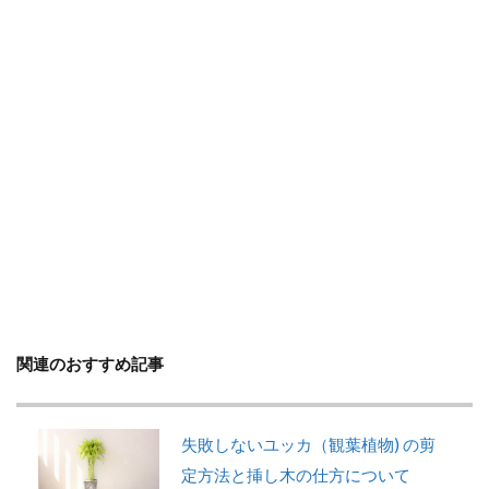
判断方法
別れ・旅立ち
剪定
収穫
使い方
土
地植え
増やし方
変色
多年草
多肉植物
天日干し
失敗
失敗しないコツ
便利
作り方
プミラ
メダカ
プランター
ブルースター
プレゼント
ベンジャミン
ポイント
ポトス
ポニーテール
ポポラス
ホヤ
メリット
予防
モンステラ
やり方
ユーカリ
ユッカ
リメイク
レイアウト
ロストラータ
一番花
不夜城
乾燥
黄色
関連のおすすめ記事
検索
失敗しないユッカ（観葉植物) の剪
定方法と挿し木の仕方について