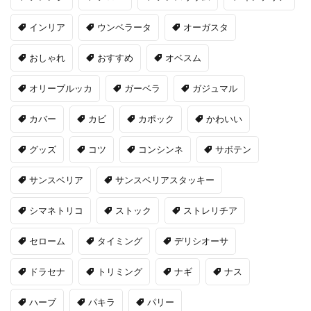
インリア
ウンベラータ
オーガスタ
おしゃれ
おすすめ
オベスム
オリーブルッカ
ガーベラ
ガジュマル
カバー
カビ
カポック
かわいい
グッズ
コツ
コンシンネ
サボテン
サンスベリア
サンスベリアスタッキー
シマネトリコ
ストック
ストレリチア
セローム
タイミング
デリシオーサ
ドラセナ
トリミング
ナギ
ナス
ハーブ
パキラ
パリー