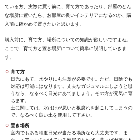
ている方、実際に買う前に、育て方であったり、部屋のどん
な場所に置いたら、お部屋の良いインテリアになるのか、購
アスパラガス【観葉植物】の育て
入前に確かめて置きたいと思います。
方。水やりや肥料の与え方
購入前に、育て方、場所についての知識が欲しいですよね。
アスパラガスと言えば、野菜を思い出す方が
ここで、育て方と置き場所について簡単に説明していきま
ほとんどだと思いますが、実は観葉植物とし
す。
ても楽しむことができ...
育て方
日光にあて、水やりにも注意が必要です。ただ、日陰でも
観葉植物の水やり方法・旅行で1週
対応は可能にはなります。丈夫なガジュマルにしようと思
うなら、なるべく日光にあてましょう。その方が元気に育
間家を空ける時の水やり方法
ちます。
土に関しては、水はけが悪いと根腐れを起こしてしまうの
1週間程度の旅行を計画したとき、自宅で観
で、なるべく良い土を使用して下さい。
葉植物を育てている人は、その間の水やりを
どうしたらいいのか悩...
置き場所
室内でもある程度日光が当たる場所なら大丈夫です。ま
た、エアコンをつけている部屋であれば、葉っぱが風にあ