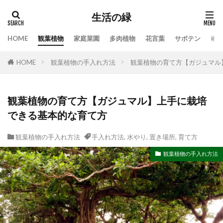
生活の緑
HOME
観葉植物
家庭菜園
多肉植物
花言葉
サボテン
苔
タグ
HOME
観葉植物の手入れ方法
観葉植物の育て方【ガジュマル
100均
業者
栄養素
株分け
根腐れ
栽培
栽培方法
植え方
植え替え
植木
植物
気根
枯れる
水やり
観葉植物の育て方【ガジュマル】上手に栽培
できる基本的な育て方
水槽
水温
水耕栽培
水草
水草トリートメント
水草の役割
注意点
観葉植物の手入れ方法
手入れ方法
,
水やり
,
置き場所
,
育て方
温度
枯れる原因
本物
特徴
手作り
観葉植物の手入れ方法
対処
対処法
対処法・対策
対策
尊敬
幸福の木
庭
恋愛
感謝
手入れ方法
時期
手順
挿し木
掃除
支柱
支柱の立て方
新芽
方法