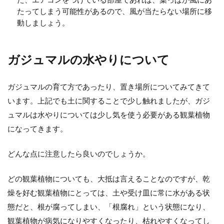
たってしまう可能性があるので、風が当たらない場所に移
【観葉植物】風水から見るキッチン
動しましょう。
に置くと効果的な植物
風水から見た観葉植物は、幸運を引き寄せる
ガジュマルの水やりについて
ものと言われます。キッチンに観葉植物を置
きたいという場合には...
ガジュマルの育て方であったり、置き場所についてみてきて
います。上記でも土に関することで少し触れましたが、ガジ
ュマルは水やりについては少し気を使う必要がある観葉植物
観葉植物のコンシンネの挿し木のや
になってきます。
り方についてご紹介
どんな点に注意したら良いのでしょうか。
観葉植物の中でも、ドラセナのコンシンネ
は、育てやすく見た目のおしゃれさから人気
どの観葉植物についても、大抵は言えることなのですが、乾
の高い植物です。 ま...
燥を好む観葉植物にとっては、土や受け皿に常に水がある状
態だと、根が腐ってしまい、「根腐れ」という状態になり、
観葉植物が病気になりやすくなったり、枯れやすくなってし
観葉植物を室内のインテリアとして