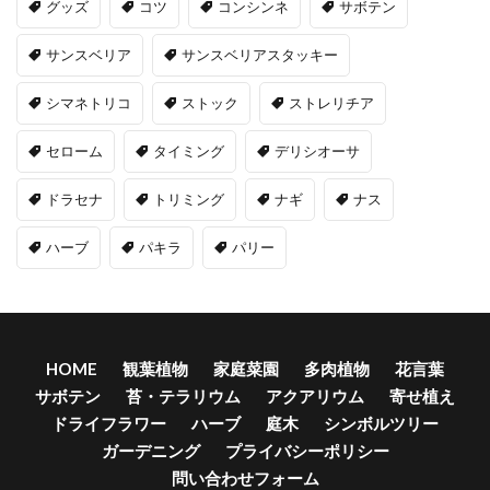
グッズ
コツ
コンシンネ
サボテン
サンスベリア
サンスベリアスタッキー
シマネトリコ
ストック
ストレリチア
セローム
タイミング
デリシオーサ
ドラセナ
トリミング
ナギ
ナス
ハーブ
パキラ
パリー
HOME
観葉植物
家庭菜園
多肉植物
花言葉
サボテン
苔・テラリウム
アクアリウム
寄せ植え
ドライフラワー
ハーブ
庭木
シンボルツリー
ガーデニング
プライバシーポリシー
問い合わせフォーム