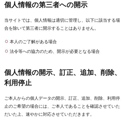
シマネトリコ
ストック
ストレリチア
個人情報の第三者への開示
タイミング
カポック
デリシオーサ
ドラセナ
トリミング
ナギ
ナス
当サイトでは、個人情報は適切に管理し、以下に該当する場
合を除いて第三者に開示することはありません。
ハーブ
パキラ
パリー
ひまわり
かわいい
カビ
フィカス・ウンベラータ
本人のご了解がある場合
アンスリウム
アガベ
アガベ・アテナータ
法令等への協力のため、開示が必要となる場合
アスパラガス
アテナータ
アデニウム
アラビカム
アルテシマ
アレンジ
アロエ
個人情報の開示、訂正、追加、削除、
インテリア
カバー
インリア
利用停止
ウンベラータ
オーガスタ
おしゃれ
おすすめ
オベスム
オリーブルッカ
ご本人からの個人データの開示、訂正、追加、削除、利用停
ガーベラ
ガジュマル
フィカス
止のご希望の場合には、ご本人であることを確認させていた
フェニックス
室内
原因
保存方法
だいた上、速やかに対応させていただきます。
冬
冷蔵庫
処分
切り戻し
初心者