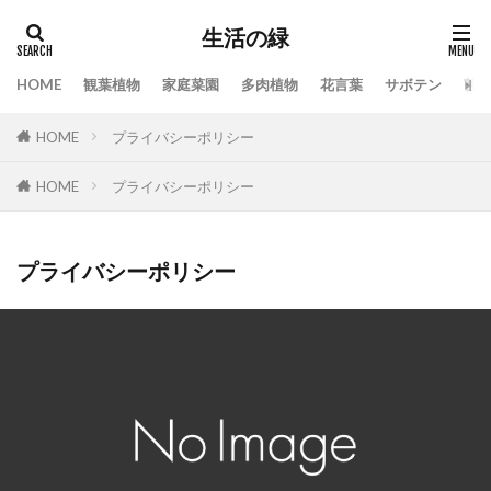
生活の緑
HOME
観葉植物
家庭菜園
多肉植物
花言葉
サボテン
苔
タグ
HOME
プライバシーポリシー
100均
業者
栄養素
株分け
根腐れ
栽培
栽培方法
植え方
植え替え
HOME
プライバシーポリシー
植木
植物
気根
枯れる
水やり
水槽
水温
水耕栽培
水草
プライバシーポリシー
水草トリートメント
水草の役割
注意点
温度
枯れる原因
本物
特徴
手作り
対処
対処法
対処法・対策
対策
尊敬
幸福の木
庭
恋愛
感謝
手入れ方法
時期
手順
挿し木
掃除
支柱
支柱の立て方
新芽
方法