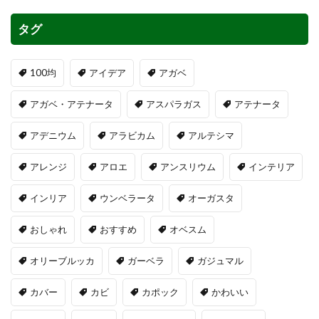
タグ
100均
アイデア
アガベ
アガベ・アテナータ
アスパラガス
アテナータ
アデニウム
アラビカム
アルテシマ
アレンジ
アロエ
アンスリウム
インテリア
インリア
ウンベラータ
オーガスタ
おしゃれ
おすすめ
オベスム
オリーブルッカ
ガーベラ
ガジュマル
カバー
カビ
カポック
かわいい