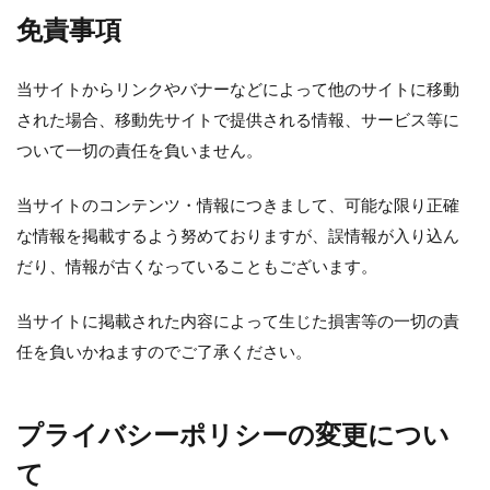
判断方法
別れ・旅立ち
剪定
収穫
免責事項
使い方
土
地植え
増やし方
変色
多年草
多肉植物
天日干し
失敗
当サイトからリンクやバナーなどによって他のサイトに移動
失敗しないコツ
便利
作り方
プミラ
された場合、移動先サイトで提供される情報、サービス等に
メダカ
プランター
ブルースター
ついて一切の責任を負いません。
プレゼント
ベンジャミン
ポイント
当サイトのコンテンツ・情報につきまして、可能な限り正確
ポトス
ポニーテール
ポポラス
ホヤ
な情報を掲載するよう努めておりますが、誤情報が入り込ん
メリット
予防
モンステラ
やり方
だり、情報が古くなっていることもございます。
ユーカリ
ユッカ
リメイク
レイアウト
ロストラータ
一番花
不夜城
乾燥
当サイトに掲載された内容によって生じた損害等の一切の責
任を負いかねますのでご了承ください。
黄色
検索
プライバシーポリシーの変更につい
て