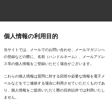
方法・手順
日光
準備するもの
玉ねぎ
害虫策
追肥
落とし方
葉
葉が茶色
葉っぱ
葉挿し
薬剤
虫
観葉植物
迷惑
造花
茄子
道具
違い
選び方
金鯱
鉢
鉢植え
長持ち
個人情報の利用目的
風水
飾り方
落ち葉
花粉
理由
稲
環境
生ゴミ
畑
留守
目安
当サイトでは、メールでのお問い合わせ、メールマガジンへ
の登録などの際に、名前（ハンドルネーム）、メールアドレ
種
種まき
種類
種類や特徴
ス等の個人情報をご登録いただく場合がございます。
穴がない
花柄摘み
米
繁殖
置き場所
肥料
育て方
育て植え方
これらの個人情報は質問に対する回答や必要な情報を電子メ
花
花を咲かすコツ
花壇
花束
ールなどをでご連絡する場合に利用させていただくものであ
家庭菜園
害虫対策
アイデア
セローム
り、個人情報をご提供いただく際の目的以外では利用いたし
ません。
グッズ
コツ
コンシンネ
サボテン
サンスベリア
サンスベリアスタッキー