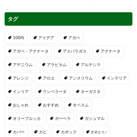
タグ
100均
アイデア
アガベ
アガベ・アテナータ
アスパラガス
アテナータ
アデニウム
アラビカム
アルテシマ
アレンジ
アロエ
アンスリウム
インテリア
インリア
ウンベラータ
オーガスタ
おしゃれ
おすすめ
オベスム
オリーブルッカ
ガーベラ
ガジュマル
カバー
カビ
カポック
かわいい