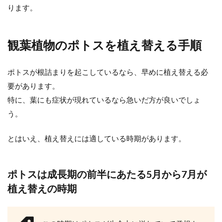
ります。
【観葉植物】風水から見るキッチン
に置くと効果的な植物
観葉植物のポトスを植え替える手順
風水から見た観葉植物は、幸運を引き寄せる
ものと言われます。キッチンに観葉植物を置
ポトスが根詰まりを起こしているなら、早めに植え替える必
きたいという場合には...
要があります。
特に、葉にも症状が現れているなら急いだ方が良いでしょ
う。
観葉植物を置きたいけれどフェイク
と本物のどちらかで悩んだら
とはいえ、植え替えには適している時期があります。
部屋の中にグリーンがあるとオシャレだし落
ち着きを感じますね。 観葉植物を置きたくて
ポトスは成長期の前半にあたる5月から7月が
もお手入れが...
植え替えの時期