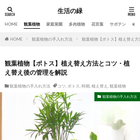
生活の緑
HOME
観葉植物
家庭菜園
多肉植物
花言葉
サボテン
苔
タグ
HOME
観葉植物の手入れ方法
観葉植物【ポトス】植え替え方
100均
業者
栄養素
株分け
根腐れ
栽培
栽培方法
植え方
植え替え
植木
植物
気根
枯れる
水やり
観葉植物【ポトス】植え替え方法とコツ・植
え替え後の管理を解説
水槽
水温
水耕栽培
水草
水草トリートメント
水草の役割
注意点
観葉植物の手入れ方法
コツ
,
ポトス
,
時期
,
植え替え
,
観葉植物
温度
枯れる原因
本物
特徴
手作り
観葉植物の手入れ方法
対処
対処法
対処法・対策
対策
尊敬
幸福の木
庭
恋愛
感謝
手入れ方法
時期
手順
挿し木
掃除
支柱
支柱の立て方
新芽
方法