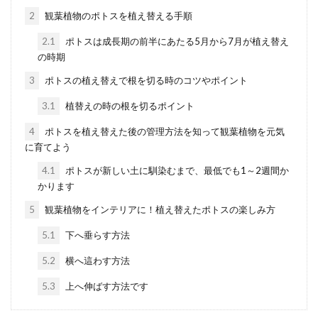
秋まき一年草として知られるストック。たく
2
観葉植物のポトスを植え替える手順
さん花が咲いて枯れてしまうとさみしく感じ
てしまいますが、切り...
2.1
ポトスは成長期の前半にあたる5月から7月が植え替え
の時期
3
ポトスの植え替えで根を切る時のコツやポイント
観葉植物モンステラの剪定は意外に
3.1
植替えの時の根を切るポイント
簡単。やり方と注意点を確認
4
ポトスを植え替えた後の管理方法を知って観葉植物を元気
に育てよう
観葉植物の「モンステラ」はテーブルに上に
4.1
ポトスが新しい土に馴染むまで、最低でも1～2週間か
置ける小さいタイプのものから、リビングに
かります
置くインテリアとして...
5
観葉植物をインテリアに！植え替えたポトスの楽しみ方
5.1
下へ垂らす方法
【ポトス】観葉植物の育て方！好む
5.2
横へ這わす方法
環境や水やり・基本の栽培方法
5.3
上へ伸ばす方法です
観葉植物の中でも人気が高いポトス。家に観
葉植物を置きたいと考えている人の中には、