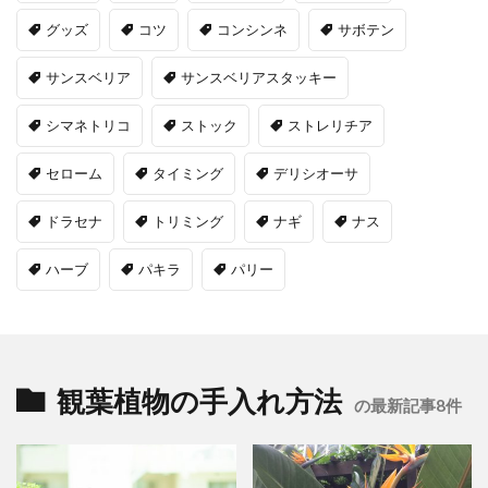
グッズ
コツ
コンシンネ
サボテン
サンスベリア
サンスベリアスタッキー
シマネトリコ
ストック
ストレリチア
セローム
タイミング
デリシオーサ
ドラセナ
トリミング
ナギ
ナス
ハーブ
パキラ
パリー
観葉植物の手入れ方法
の最新記事8件