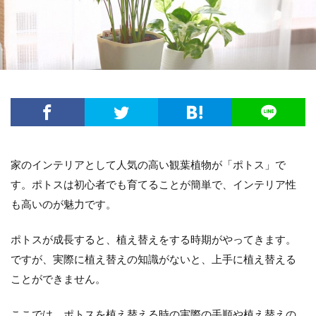
方法・手順
日光
準備するもの
玉ねぎ
害虫策
追肥
落とし方
葉
葉が茶色
葉っぱ
葉挿し
薬剤
虫
観葉植物
迷惑
造花
茄子
道具
違い
選び方
金鯱
鉢
鉢植え
長持ち
風水
飾り方
落ち葉
花粉
理由
稲
環境
生ゴミ
畑
留守
目安
種
種まき
種類
種類や特徴
家のインテリアとして人気の高い観葉植物が「ポトス」で
穴がない
花柄摘み
米
繁殖
す。ポトスは初心者でも育てることが簡単で、インテリア性
も高いのが魅力です。
置き場所
肥料
育て方
育て植え方
花
花を咲かすコツ
花壇
花束
ポトスが成長すると、植え替えをする時期がやってきます。
家庭菜園
害虫対策
アイデア
セローム
ですが、実際に植え替えの知識がないと、上手に植え替える
グッズ
コツ
コンシンネ
サボテン
ことができません。
サンスベリア
サンスベリアスタッキー
ここでは、ポトスを植え替える時の実際の手順や植え替えの