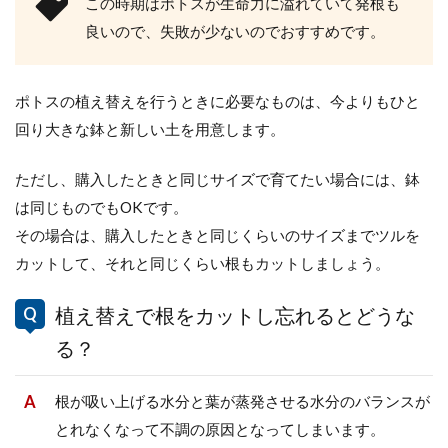
この時期はポトスが生命力に溢れていて発根も
観葉植物の土に虫わかないようにす
良いので、失敗が少ないのでおすすめです。
る方法！土の選び方と対処法
観葉植物の土から虫がわきてしまうことがあ
ポトスの植え替えを行うときに必要なものは、今よりもひと
ります。家の中に虫がいると、快適な生活が
できませんよね。 ...
回り大きな鉢と新しい土を用意します。
ただし、購入したときと同じサイズで育てたい場合には、鉢
は同じものでもOKです。
その場合は、購入したときと同じくらいのサイズまでツルを
カットして、それと同じくらい根もカットしましょう。
植え替えで根をカットし忘れるとどうな
る？
根が吸い上げる水分と葉が蒸発させる水分のバランスが
とれなくなって不調の原因となってしまいます。