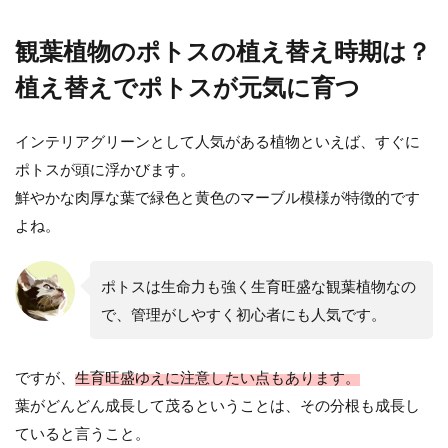
ポトスを置くことを検...
観葉植物のポトスの植え替え時期は？
植え替えでポトスが元気に育つ
観葉植物「幸福の木」の葉が茶色に
なる原因と正しい対処法
インテリアグリーンとして人気がある植物といえば、すぐに
ポトスが頭に浮かびます。
プレゼントとしてもらった観葉植物の幸福の
鮮やかな肉厚な葉で緑色と黄色のマーブル模様が特徴的です
木（マッサンゲアナ）。比較的育てやすいと
よね。
聞いたものの、葉が茶...
ポトスは生命力も強く生育旺盛な観葉植物なの
で、管理がしやすく初心者にも人気です。
観葉植物の育て方のポイント。幸せ
の木を育てる時に注意すること
ですが、
生育旺盛ゆえに注意したい点もあります。
「幸せの木」と呼ばれる観葉植物はインテリ
葉がどんどん成長して茂るということは、その分根も成長し
アとしても人気がありますが、新築祝いや開
ていると言うこと。
店祝いにも定番の贈り...