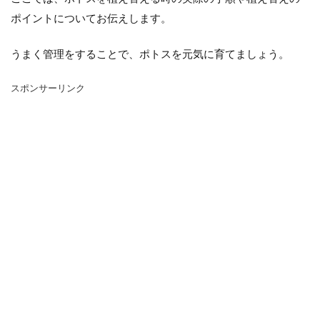
シマネトリコ
ストック
ストレリチア
ポイントについてお伝えします。
タイミング
カポック
デリシオーサ
ドラセナ
トリミング
ナギ
ナス
うまく管理をすることで、ポトスを元気に育てましょう。
ハーブ
パキラ
パリー
ひまわり
スポンサーリンク
かわいい
カビ
フィカス・ウンベラータ
アンスリウム
アガベ
アガベ・アテナータ
アスパラガス
アテナータ
アデニウム
アラビカム
アルテシマ
アレンジ
アロエ
インテリア
カバー
インリア
ウンベラータ
オーガスタ
おしゃれ
おすすめ
オベスム
オリーブルッカ
ガーベラ
ガジュマル
フィカス
フェニックス
室内
原因
保存方法
冬
冷蔵庫
処分
切り戻し
初心者