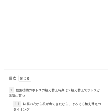
幸福の木という観葉植物がありますが、見た
目の通り原産は熱帯地域の植物です。 ドラセ
ナ属に分類されま...
観葉植物は風水効果がある？金運が
上がると言われている観葉植物
観葉植物は金運をアップさせてくれる効果が
あると言われていますが、どんなものがいい
のでしょうか？風水的...
目次
1
観葉植物のポトスの植え替え時期は？植え替えでポトスが
元気に育つ
ストックの花の切り戻し方法と育て
る上での注意点について解説
1.1
鉢底の穴から根が出てきたなら、そろそろ植え替えの
タイミング