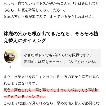
もしも、育てているポトスが鉢からこんもりとはみ出してい
るなら、鉢底を確認してみてください。
鉢底の穴から根が出てきてしまっているかもしれません。
観葉植物のモンステラの簡単な増や
し方とポイントと注意点とは
鉢底の穴から根が出てきたなら、そろそろ植
観葉植物の中でも葉っぱが特徴的で人気が高
え替えのタイミング
いモンステラ。 ホームセンターや１００円シ
ョップや雑貨...
小さなポトスでも2年くらいが限界ですよ。
定期的に鉢底をチェックしてみてくださいね。
ベンジャミンの観葉植物の剪定方法
e
や注意点、枯れた場合の対処法
また、根詰まりを起こすと根元に近い方の葉から異変が見ら
れるようになります。
観葉植物の中でも人気が高いベンジャミンで
黄色く変色したり、葉が落ちてしまうなら根詰まりが深刻に
すが、ベンジャミンは剪定をすることで美し
さを保つことができま...
ってきているサインです。
このような症状が見られるなら、早めの植え替えが必要にな