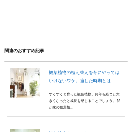
判断方法
別れ・旅立ち
剪定
収穫
使い方
土
地植え
増やし方
変色
多年草
多肉植物
天日干し
失敗
失敗しないコツ
便利
作り方
プミラ
メダカ
プランター
ブルースター
プレゼント
ベンジャミン
ポイント
関連のおすすめ記事
ポトス
ポニーテール
ポポラス
ホヤ
メリット
予防
モンステラ
やり方
観葉植物の植え替えを冬にやっては
ユーカリ
ユッカ
リメイク
レイアウト
いけないワケ。適した時期とは
ロストラータ
一番花
不夜城
乾燥
すくすくと育った観葉植物。何年も経つと大
黄色
きくなったと成長を感じることでしょう。 我
が家の観葉植...
検索