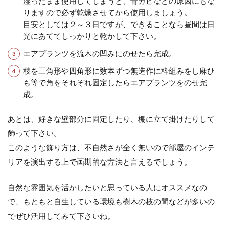
湿ったまま使用してしまうと、青カビなどの原因にもな
りますので必ず乾燥させてから使用しましょう。
目安としては２～３日ですが、できることなら昼間は日
光にあててしっかりと乾かして下さい。
エアプランツを流木の凹みにのせたら完成。
枝を三角形や四角形に数本ずつ無造作に枠組みをし麻ひ
も等で角をそれぞれ固定したらエアプランツをのせ完
成。
あとは、好きな壁部分に固定したり、棚に立て掛けたりして
飾って下さい。
このような飾り方は、不自然さが全く無いので部屋のインテ
リアを演出する上で画期的な方法と言えるでしょう。
自然な雰囲気を活かしたいと思っている人にオススメなの
で、もともと自生している環境も樹木の枝の間などが多いの
でぜひ活用してみて下さいね。