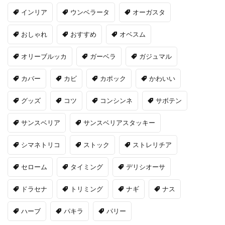
インリア
ウンベラータ
オーガスタ
おしゃれ
おすすめ
オベスム
オリーブルッカ
ガーベラ
ガジュマル
カバー
カビ
カポック
かわいい
グッズ
コツ
コンシンネ
サボテン
サンスベリア
サンスベリアスタッキー
シマネトリコ
ストック
ストレリチア
セローム
タイミング
デリシオーサ
ドラセナ
トリミング
ナギ
ナス
ハーブ
パキラ
パリー