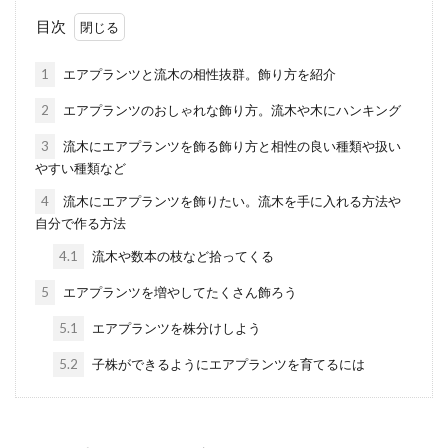
人も多いでしょう。 ...
目次
1
エアプランツと流木の相性抜群。飾り方を紹介
ユッカは人気の観葉植物！育て方と
2
エアプランツのおしゃれな飾り方。流木や木にハンキング
管理のポイントを解説
3
流木にエアプランツを飾る飾り方と相性の良い種類や扱い
やすい種類など
ユッカは観葉植物の中でも人気の高い植物で
す。実際に家で育てている人もいるのではな
4
流木にエアプランツを飾りたい。流木を手に入れる方法や
いでしょうか。 ...
自分で作る方法
4.1
流木や数本の枝など拾ってくる
5
エアプランツを増やしてたくさん飾ろう
観葉植物の虫の正体は？白いコナカ
5.1
エアプランツを株分けしよう
イガラムシの駆除・予防方法
5.2
子株ができるようにエアプランツを育てるには
観葉植物を見ると、白い綿のような虫を発
見！それは、「コナカイガラムシ」という害
虫の可能性があります。...