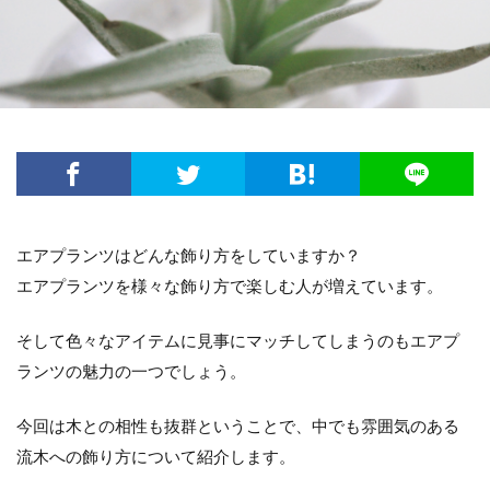
方法・手順
日光
準備するもの
玉ねぎ
害虫策
追肥
落とし方
葉
葉が茶色
葉っぱ
葉挿し
薬剤
虫
観葉植物
迷惑
造花
茄子
道具
違い
選び方
金鯱
鉢
鉢植え
長持ち
風水
飾り方
落ち葉
花粉
理由
稲
環境
生ゴミ
畑
留守
目安
種
種まき
種類
種類や特徴
エアプランツはどんな飾り方をしていますか？
穴がない
花柄摘み
米
繁殖
エアプランツを様々な飾り方で楽しむ人が増えています。
置き場所
肥料
育て方
育て植え方
そして色々なアイテムに見事にマッチしてしまうのもエアプ
花
花を咲かすコツ
花壇
花束
ランツの魅力の一つでしょう。
家庭菜園
害虫対策
アイデア
セローム
グッズ
コツ
コンシンネ
サボテン
今回は木との相性も抜群ということで、中でも雰囲気のある
流木への飾り方について紹介します。
サンスベリア
サンスベリアスタッキー