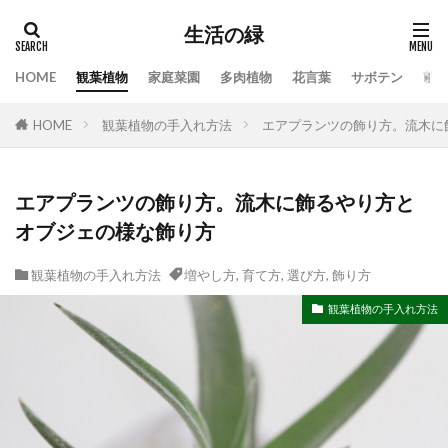
生活の緑
HOME
観葉植物
家庭菜園
多肉植物
花言葉
サボテン
苔
タグ
HOME
観葉植物の手入れ方法
エアプランツの飾り方。流木に
100均
業者
栄養素
株分け
根腐れ
栽培
栽培方法
植え方
植え替え
植木
植物
気根
枯れる
水やり
エアプランツの飾り方。流木に飾るやり方と
オブジェの様な飾り方
水槽
水温
水耕栽培
水草
水草トリートメント
水草の役割
注意点
観葉植物の手入れ方法
増やし方
,
育て方
,
選び方
,
飾り方
温度
枯れる原因
本物
特徴
手作り
観葉植物の手入れ方法
対処
対処法
対処法・対策
対策
尊敬
幸福の木
庭
恋愛
感謝
手入れ方法
時期
手順
挿し木
掃除
支柱
支柱の立て方
新芽
方法