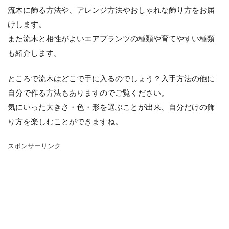
シマネトリコ
ストック
ストレリチア
流木に飾る方法や、アレンジ方法やおしゃれな飾り方をお届
タイミング
カポック
デリシオーサ
けします。
ドラセナ
トリミング
ナギ
ナス
また流木と相性がよいエアプランツの種類や育てやすい種類
ハーブ
パキラ
パリー
ひまわり
も紹介します。
かわいい
カビ
フィカス・ウンベラータ
ところで流木はどこで手に入るのでしょう？入手方法の他に
アンスリウム
アガベ
アガベ・アテナータ
自分で作る方法もありますのでご覧ください。
アスパラガス
アテナータ
アデニウム
気にいった大きさ・色・形を選ぶことが出来、自分だけの飾
アラビカム
アルテシマ
アレンジ
アロエ
り方を楽しむことができますね。
インテリア
カバー
インリア
スポンサーリンク
ウンベラータ
オーガスタ
おしゃれ
おすすめ
オベスム
オリーブルッカ
ガーベラ
ガジュマル
フィカス
フェニックス
室内
原因
保存方法
冬
冷蔵庫
処分
切り戻し
初心者