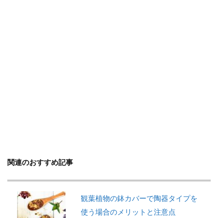
判断方法
別れ・旅立ち
剪定
収穫
使い方
土
地植え
増やし方
変色
多年草
多肉植物
天日干し
失敗
失敗しないコツ
便利
作り方
プミラ
メダカ
プランター
ブルースター
プレゼント
ベンジャミン
ポイント
ポトス
ポニーテール
ポポラス
ホヤ
メリット
予防
モンステラ
やり方
ユーカリ
ユッカ
リメイク
レイアウト
ロストラータ
一番花
不夜城
乾燥
黄色
関連のおすすめ記事
検索
観葉植物の鉢カバーで陶器タイプを
使う場合のメリットと注意点