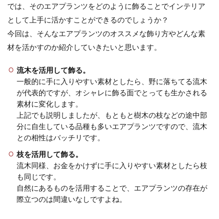
では、そのエアプランツをどのように飾ることでインテリア
観葉植物の育て方【ゴムの木】生命
として上手に活かすことができるのでしょうか？
力の代名詞を育てよう
今回は、そんなエアプランツのオススメな飾り方やどんな素
材を活かすのか紹介していきたいと思います。
観葉植物の育て方について。 生命力の代名詞
『ゴムの木』をあなたの部屋に迎えてみませ
流木を活用して飾る。
んか？ ...
一般的に手に入りやすい素材としたら、野に落ちてる流木
が代表的ですが、オシャレに飾る面でとっても生かされる
素材に変化します。
上記でも説明しましたが、もともと樹木の枝などの途中部
観葉植物にわくコバエは土が原因。
分に自生している品種も多いエアプランツですので、流木
コバエの駆除方法と対策とは
との相性はバッチリです。
部屋の中をコバエが飛んでいるのを見かけた
枝を活用して飾る。
時はショックですね。 どこから発生している
流木同様、お金をかけずに手に入りやすい素材としたら枝
のかと思った...
も同じです。
自然にあるものを活用することで、エアプランツの存在が
際立つのは間違いなしですよね。
モンステラの気根が伸びないのはナ