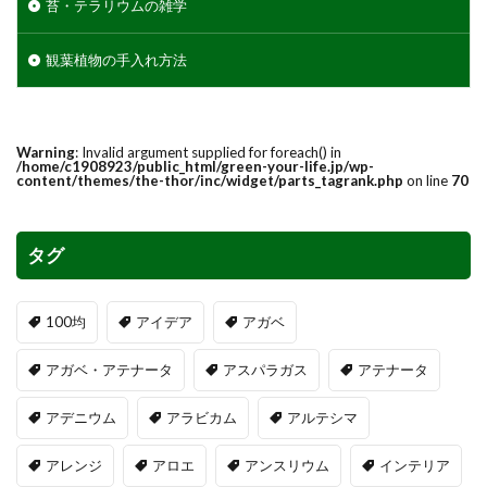
苔・テラリウムの雑学
観葉植物の手入れ方法
Warning
: Invalid argument supplied for foreach() in
/home/c1908923/public_html/green-your-life.jp/wp-
content/themes/the-thor/inc/widget/parts_tagrank.php
on line
70
タグ
100均
アイデア
アガベ
アガベ・アテナータ
アスパラガス
アテナータ
アデニウム
アラビカム
アルテシマ
アレンジ
アロエ
アンスリウム
インテリア