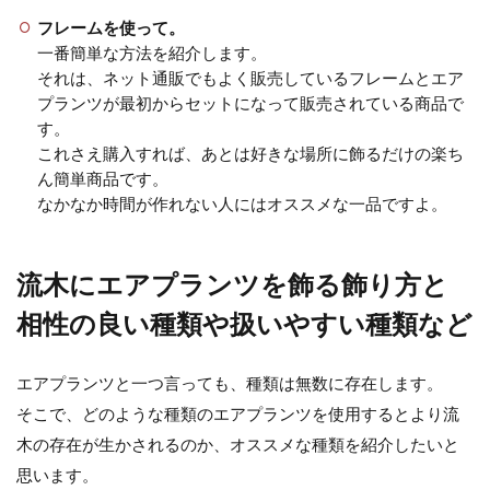
フレームを使って。
お気にいりのインテリアで揃えたリビング
一番簡単な方法を紹介します。
に、観葉植物があるといいですね。 大型の観
それは、ネット通販でもよく販売しているフレームとエア
葉植物を置くと...
プランツが最初からセットになって販売されている商品で
す。
これさえ購入すれば、あとは好きな場所に飾るだけの楽ち
ん簡単商品です。
観葉植物を室内のインテリアとして
なかなか時間が作れない人にはオススメな一品ですよ。
センス良く飾る方法やアイテム
観葉植物を室内に置くならインテリアとして
流木にエアプランツを飾る飾り方と
おしゃれにセンス良く飾りたいですね。 一つ
だけポツンと...
相性の良い種類や扱いやすい種類など
エアプランツと一つ言っても、種類は無数に存在します。
そこで、どのような種類のエアプランツを使用するとより流
木の存在が生かされるのか、オススメな種類を紹介したいと
思います。