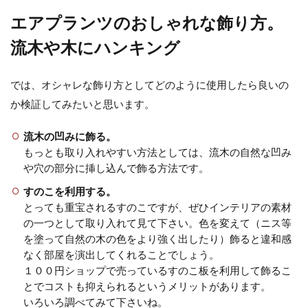
ゼ？気根の育て方
エアプランツのおしゃれな飾り方。
流木や木にハンキング
モンステラの気根が伸びないときにはどんな
ことが原因なのでしょうか。 気根を伸ばして
増やしたいの...
では、オシャレな飾り方としてどのように使用したら良いの
か検証してみたいと思います。
流木の凹みに飾る。
観葉植物モンステラの剪定は意外に
もっとも取り入れやすい方法としては、流木の自然な凹み
簡単。やり方と注意点を確認
や穴の部分に挿し込んで飾る方法です。
すのこを利用する。
観葉植物の「モンステラ」はテーブルに上に
とっても重宝されるすのこですが、ぜひインテリアの素材
置ける小さいタイプのものから、リビングに
置くインテリアとして...
の一つとして取り入れて見て下さい。色を変えて（ニス等
を塗って自然の木の色をより強く出したり）飾ると違和感
なく部屋を演出してくれることでしょう。
１００円ショップで売っているすのこ板を利用して飾るこ
観葉植物の種類で大型タイプのもの
とでコストも抑えられるというメリットがあります。
と特徴をイメージ別で紹介
いろいろ調べてみて下さいね。