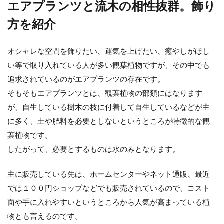
エアプランツと流木の相性抜群。飾り
方を紹介
観葉植物を初めて育てる方におすす
めの種類と育て方の基本
オシャレな空間を飾りたい、運気を上げたい、癒やしがほし
い等で取り入れている人が多い観葉植物ですが、その中でも
初めて観葉植物を育てるという場合には、ど
追求されているのがエアプランツの存在です。
のような種類が育てやすいのか、その品種の
見極めが大切です。育...
そもそもエアプランツとは、観葉植物の部類にはなります
が、自生している樹木の枝に付着して自生しているなどが主
に多く、土や肥料を必要としないというところが特徴的な観
葉植物です。
ガジュマルの根が白いことや白い物
したがって、必要とするものは水のみとなります。
の正体と対処法を紹介
幹の部分や根っこの部分に特徴があるガジュ
主に販売している先は、ホームセンターやネット通販、最近
マルですが、育てやすいこともあり人気の観
では１００円ショップなどでも販売されているので、コスト
葉植物でもあります。...
面や手に入れやすいというところから人気が高まっている植
物とも言えるのです。