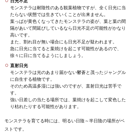
日光不足
モンステラは耐陰性のある観葉植物ですが、全く日光に当
たらない状態では生きていくことが出来ません。
葉っぱが黄色くなってきたモンステラの姿が、葉と葉の間
隔があいて間延びしているなら日光不足の可能性がかなり
高いです。
また、割れ目が無い場合にも日光不足が疑われます。
急に日光に当てると葉焼けを起こす可能性があるので、
徐々に日に当てるようにしましょう。
直射日光
モンステラは光のあまり届かない鬱蒼と茂ったジャングル
に自生する植物です。
そのため高温多湿には強いのですが、直射日光は苦手で
す。
強い日差しの当たる場所では、葉焼けを起こして変色した
り枯れたりする可能性があります。
モンステラを育てる時には、明るい日陰～半日陰の場所がベ
ストです。