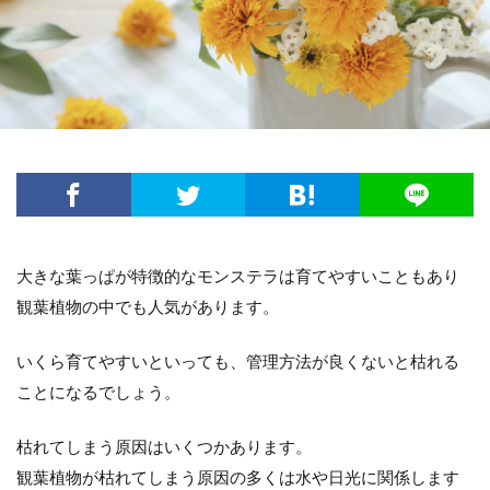
方法・手順
日光
準備するもの
玉ねぎ
害虫策
追肥
落とし方
葉
葉が茶色
葉っぱ
葉挿し
薬剤
虫
観葉植物
迷惑
造花
茄子
道具
違い
選び方
金鯱
鉢
鉢植え
長持ち
風水
飾り方
落ち葉
花粉
理由
稲
環境
生ゴミ
畑
留守
目安
種
種まき
種類
種類や特徴
大きな葉っぱが特徴的なモンステラは育てやすいこともあり
穴がない
花柄摘み
米
繁殖
観葉植物の中でも人気があります。
置き場所
肥料
育て方
育て植え方
花
花を咲かすコツ
花壇
花束
いくら育てやすいといっても、管理方法が良くないと枯れる
家庭菜園
害虫対策
アイデア
セローム
ことになるでしょう。
グッズ
コツ
コンシンネ
サボテン
枯れてしまう原因はいくつかあります。
サンスベリア
サンスベリアスタッキー
観葉植物が枯れてしまう原因の多くは水や日光に関係します