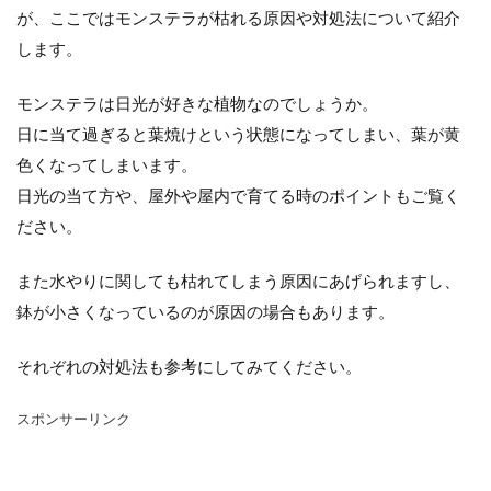
シマネトリコ
ストック
ストレリチア
が、ここではモンステラが枯れる原因や対処法について紹介
タイミング
カポック
デリシオーサ
します。
ドラセナ
トリミング
ナギ
ナス
モンステラは日光が好きな植物なのでしょうか。
ハーブ
パキラ
パリー
ひまわり
日に当て過ぎると葉焼けという状態になってしまい、葉が黄
かわいい
カビ
フィカス・ウンベラータ
色くなってしまいます。
アンスリウム
アガベ
アガベ・アテナータ
日光の当て方や、屋外や屋内で育てる時のポイントもご覧く
アスパラガス
アテナータ
アデニウム
ださい。
アラビカム
アルテシマ
アレンジ
アロエ
また水やりに関しても枯れてしまう原因にあげられますし、
インテリア
カバー
インリア
鉢が小さくなっているのが原因の場合もあります。
ウンベラータ
オーガスタ
おしゃれ
おすすめ
オベスム
オリーブルッカ
それぞれの対処法も参考にしてみてください。
ガーベラ
ガジュマル
フィカス
スポンサーリンク
フェニックス
室内
原因
保存方法
冬
冷蔵庫
処分
切り戻し
初心者