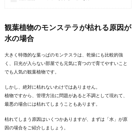
観葉植物が室内にあると、おしゃれだったり
癒やしの空間になりますね。 またインテリア
にマッチした...
観葉植物のモンステラが枯れる原因が
水の場合
観葉植物の水やりに基本の道具と留
大きく特徴的な葉っぱのモンテスラは、乾燥にも比較的強
守中でも困らないアイテム
く、日光が入らない部屋でも元気に育つので育てやすいこと
でも人気の観葉植物です。
観葉植物を育てるのにまず必要なものは、水
やりに使う道具ですよね。 ジョウロはあるか
ら大丈夫と思...
しかし、絶対に枯れないわけではありません。
植物ですから、管理方法に問題があると不調として現れて、
最悪の場合には枯れてしまうこともあります。
観葉植物の虫対策！土からコバエが
枯れてしまう原因はいくつかありますが、まずは「水」が原
発生した時の対策と予防方法
因の場合をご紹介しましょう。
家に置いている観葉植物からコバエが発生す