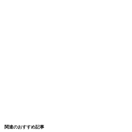
判断方法
別れ・旅立ち
剪定
収穫
使い方
土
地植え
増やし方
変色
多年草
多肉植物
天日干し
失敗
失敗しないコツ
便利
作り方
プミラ
メダカ
プランター
ブルースター
プレゼント
ベンジャミン
ポイント
ポトス
ポニーテール
ポポラス
ホヤ
メリット
予防
モンステラ
やり方
ユーカリ
ユッカ
リメイク
レイアウト
ロストラータ
一番花
不夜城
乾燥
黄色
検索
関連のおすすめ記事