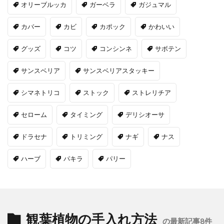
オリーブルッカ
ガーベラ
ガジュマル
カバー
カビ
カポック
かわいい
グッズ
コツ
コンシンネ
サボテン
サンスベリア
サンスベリアスタッキー
シマネトリコ
ストック
ストレリチア
セローム
タイミング
デリシオーサ
ドラセナ
トリミング
ナギ
ナス
ハーブ
パキラ
パリー
観葉植物の手入れ方法
の最新記事8件