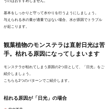
うのはおすすめしません。
基本をしっかりと守って水やりを行うようにしましょう。
観葉植物で風水からみる寝室に置き
与えられる水の量が適量ではない場合、水が原因でトラブル
たい物とその効果
が起こります。
観葉植物はインテリアや癒やしの効果だけで
はなく、風水を気にして飾ったり置いたりし
観葉植物のモンステラは直射日光は苦
ている方もいます。 ...
手。枯れる原因になってしまいます
ユッカは人気の観葉植物！育て方と
モンステラが枯れてしまう原因の2つ目として、「日光」をご
管理のポイントを解説
紹介しましょう。
こちらも2つのパターンでご紹介します。
ユッカは観葉植物の中でも人気の高い植物で
す。実際に家で育てている人もいるのではな
いでしょうか。 ...
枯れる原因が「日光」の場合