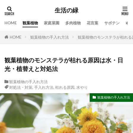
生活の緑
HOME
観葉植物
家庭菜園
多肉植物
花言葉
サボテン
苔
タグ
HOME
観葉植物の手入れ方法
観葉植物のモンステラが枯れる
100均
業者
栄養素
株分け
根腐れ
栽培
栽培方法
植え方
植え替え
植木
植物
気根
枯れる
水やり
観葉植物のモンステラが枯れる原因は水・日
光・植替えと対処法
水槽
水温
水耕栽培
水草
水草トリートメント
水草の役割
注意点
観葉植物の手入れ方法
温度
枯れる原因
本物
特徴
手作り
対処法・対策
,
手入れ方法
,
枯れる原因
,
水やり
対処
対処法
対処法・対策
対策
観葉植物の手入れ方法
尊敬
幸福の木
庭
恋愛
感謝
手入れ方法
時期
手順
挿し木
掃除
支柱
支柱の立て方
新芽
方法