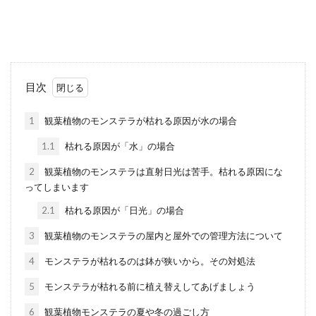
できる方法や注意点を紹介
ひまわりの花粉がうっかり服についてしまっ
たときは、落とし方に注意しなければなりま
せん。 うっかり安...
目次
1
観葉植物のモンステラが枯れる原因が水の場合
観葉植物で運気アップ！育てやすい
1.1
枯れる原因が「水」の場合
風水的にもおすすめの観葉植物
2
観葉植物のモンステラは直射日光は苦手。枯れる原因にな
ってしまいます
家の中に観葉植物を置いて、運気をアップさ
せたいと考えている人もいますよね。風水で
2.1
枯れる原因が「日光」の場合
は、観葉植物を置くこ...
3
観葉植物のモンステラの屋内と屋外での管理方法について
4
モンステラが枯れるのは鉢が狭いから。その対処法
観葉植物を室内で飾る場合は鉢選び
5
モンステラが枯れる前に植え替えしてあげましょう
も重要。インテリアに合った鉢
6
観葉植物モンステラの夏や冬の過ごし方