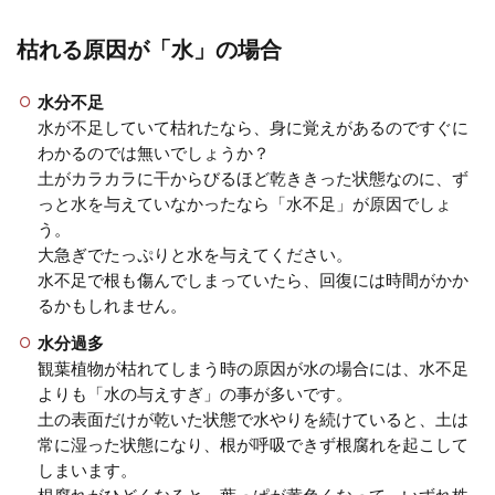
ると、とても嫌な気持ちになりますよね。家
の中をブンブン飛び回...
枯れる原因が「水」の場合
水分不足
水が不足していて枯れたなら、身に覚えがあるのですぐに
観葉植物ウンベラータの育て方。水
わかるのでは無いでしょうか？
やりのポイントや剪定のコツ
土がカラカラに干からびるほど乾ききった状態なのに、ず
っと水を与えていなかったなら「水不足」が原因でしょ
種類の多い観葉植物の中でも、ハート型の葉
う。
っぱが人気のウンベラータ。自宅で育てる方
大急ぎでたっぷりと水を与えてください。
も多いですが、その姿...
水不足で根も傷んでしまっていたら、回復には時間がかか
るかもしれません。
水分過多
観葉植物が枯れてしまう時の原因が水の場合には、水不足
人工観葉植物と造花の人気の種類と
よりも「水の与えすぎ」の事が多いです。
選び方について解説します
土の表面だけが乾いた状態で水やりを続けていると、土は
常に湿った状態になり、根が呼吸できず根腐れを起こして
観葉植物や鉢植えのお花を部屋に飾ってみた
しまいます。
いと思っていても、手入れが面倒で手を出せ
根腐れがひどくなると、葉っぱが黄色くなって、いずれ株