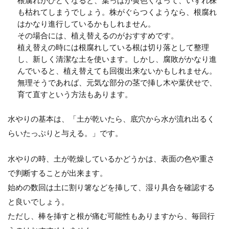
ない人も多いでしょう...
も枯れてしまうでしょう。株がぐらつくようなら、根腐れ
はかなり進行しているかもしれません。
その場合には、植え替えるのがおすすめです。
植え替えの時には根腐れしている根は切り落として整理
ポトスタワーの作り方。植え替えの
し、新しく清潔な土を使います。しかし、腐敗がかなり進
コツや支柱の上手な使い方
んでいると、植え替えても回復出来ないかもしれません。
無理そうであれば、元気な部分の茎で挿し木や葉伏せで、
観葉植物のポトスは丈夫な植物で、室内のイ
育て直すという方法もあります。
ンテリアとしても人気です。成長が盛んで、
どんどんと成長してい...
水やりの基本は、「土が乾いたら、底穴から水が流れ出るく
らいたっぷりと与える。」です。
庭のフェニックス、観葉植物が枯れ
水やりの時、土が乾燥しているかどうかは、表面の色や重さ
る理由と越冬方法について
で判断することが出来ます。
始めの数回は土に割り箸などを挿して、湿り具合を確認する
庭に観葉植物のフェニックスをシンボルツリ
と良いでしょう。
ーとして、植えている方を見かけます。青々
と葉を広げ南国の雰囲...
ただし、棒を挿すと根が痛む可能性もありますから、毎回行