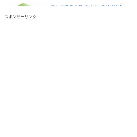
モンステラの気根が枯れる原因と対
処方法を紹介します
スポンサーリンク
葉っぱに特徴のあり存在感のある観葉植物の
モンステラですが気根が枯れるのはどんなこ
とが原因なのでしょう...
観葉植物を育てよう。手軽でおすす
め。初心者さんでも安心です
植物には光合成が必要だと習ったことはある
でしょう。 やはり観葉植物は育てるのが難し
いと思ってしまい...
ひまわりの花粉の落とし方！家庭で