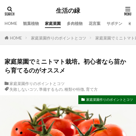
生活の緑
HOME
観葉植物
家庭菜園
多肉植物
花言葉
サボテン
苔
タグ
HOME
家庭菜園作りのポイントとコツ
家庭菜園でミニトマト
100均
業者
栄養素
株分け
根腐れ
栽培
栽培方法
植え方
植え替え
植木
植物
気根
枯れる
水やり
家庭菜園でミニトマト栽培。初心者なら苗か
ら育てるのがオススメ
水槽
水温
水耕栽培
水草
水草トリートメント
水草の役割
注意点
家庭菜園作りのポイントとコツ
温度
枯れる原因
本物
特徴
手作り
失敗しないコツ
,
準備するもの
,
種類や特徴
,
育て方
対処
対処法
対処法・対策
対策
家庭菜園作りのポイントとコツ
尊敬
幸福の木
庭
恋愛
感謝
手入れ方法
時期
手順
挿し木
掃除
支柱
支柱の立て方
新芽
方法