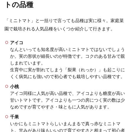
トの品種
「ミニトマト」と一括りで言っても品種は実に様々。家庭菜
プランターで野菜の栽培。11月に種
園で栽培される人気品種をいくつか紹介して行きます。
蒔きが出来る野菜の種類
アイコ
野菜が美味しい季節は夏だけではありませ
なんといっても知名度が高いミニトマトではないでしょう
ん。 夏が過ぎ、11月でもプランターで育てる
か。実の形状が細長いのが特徴です。コクのある甘みで親
事が出来る野菜が...
しまれています。
生育中に実が割れてしまう「裂果（れっか）」も起こりに
くく病気にも強いので初心者でも栽培しやすい品種です。
小桃
プランターできゅうりの栽培。育て
アイコ同様に人気が高い品種で、アイコよりも糖度が高い
方を最初から収穫まで紹介
甘いトマトです。アイコよりも一つの房につく実の数は少
なめですが育てやすさ・味ともに人気があります。
プランターで育てやすい夏野菜の代表、きゅ
うりの育て方について紹介します。 まずは家
千果
庭菜園初心者...
いかにもミニトマトらしいまんまるで真っ赤なミニトマ
ト。甘みがあり味もいいので育てやすさと相まって初心者