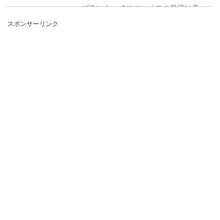
プランターでサツマイモの栽培は意
外に簡単。苗選びや栽培方法
スポンサーリンク
ベランダなどで手軽に出来るプランター栽培
が人気ですが、どんな野菜が栽培出来るので
しょう。 実はサツ...
家庭菜園の大根が辛いのには訳があ
る。解決策と甘い大根の育て方
待ちに待った家庭菜園の大根の収穫。楽しみ
して食べてみたら大根が辛いと思うことはあ
りませんか。 ...
家庭菜園でオクラはプランター栽培