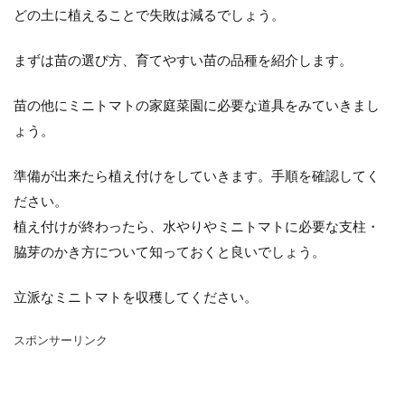
シマネトリコ
ストック
ストレリチア
どの土に植えることで失敗は減るでしょう。
タイミング
カポック
デリシオーサ
まずは苗の選び方、育てやすい苗の品種を紹介します。
ドラセナ
トリミング
ナギ
ナス
ハーブ
パキラ
パリー
ひまわり
苗の他にミニトマトの家庭菜園に必要な道具をみていきまし
かわいい
カビ
フィカス・ウンベラータ
ょう。
アンスリウム
アガベ
アガベ・アテナータ
準備が出来たら植え付けをしていきます。手順を確認してく
アスパラガス
アテナータ
アデニウム
ださい。
アラビカム
アルテシマ
アレンジ
アロエ
植え付けが終わったら、水やりやミニトマトに必要な支柱・
インテリア
カバー
インリア
脇芽のかき方について知っておくと良いでしょう。
ウンベラータ
オーガスタ
おしゃれ
おすすめ
オベスム
オリーブルッカ
立派なミニトマトを収穫してください。
ガーベラ
ガジュマル
フィカス
スポンサーリンク
フェニックス
室内
原因
保存方法
冬
冷蔵庫
処分
切り戻し
初心者