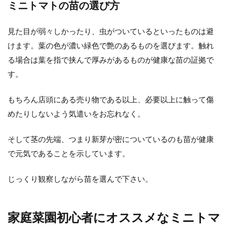
ミニトマトの苗の選び方
しても美味しいみんな大好きサツマイモ。 家
庭菜園でサツ...
見た目が弱々しかったり、虫がついているといったものは避
けます。葉の色が濃い緑色で艶のあるものを選びます。触れ
る場合は葉を指で挟んで厚みがあるものが健康な苗の証拠で
家庭菜園でネギ栽培。プランターで
す。
種から育てる方法と収穫まで
もちろん店頭にある売り物である以上、必要以上に触って傷
ネギも簡単に家庭菜園で栽培することが出来
る野菜の一つです。 またベランダや少しのス
めたりしないよう気遣いをお忘れなく。
ペースがあれ...
そして茎の先端、つまり新芽が密についているのも苗が健康
で元気であることを示しています。
ナスの栽培方法や育て方などについ
じっくり観察しながら苗を選んで下さい。
てご紹介
家庭菜園をしようと思った時に、ナスは美味
家庭菜園初心者にオススメなミニトマ
しくて栄養もあるので、人気の野菜のひとつ
です。 しかし、き...