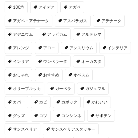
100均
アイデア
アガベ
アガベ・アテナータ
アスパラガス
アテナータ
アデニウム
アラビカム
アルテシマ
アレンジ
アロエ
アンスリウム
インテリア
インリア
ウンベラータ
オーガスタ
おしゃれ
おすすめ
オベスム
オリーブルッカ
ガーベラ
ガジュマル
カバー
カビ
カポック
かわいい
グッズ
コツ
コンシンネ
サボテン
サンスベリア
サンスベリアスタッキー