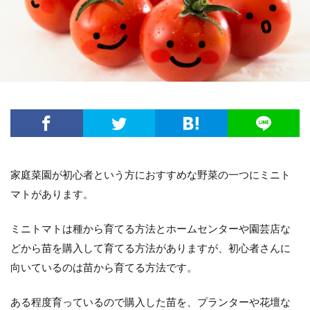
方法・手順
日光
準備するもの
玉ねぎ
害虫策
追肥
落とし方
葉
葉が茶色
葉っぱ
葉挿し
薬剤
虫
観葉植物
迷惑
造花
茄子
道具
違い
選び方
金鯱
鉢
鉢植え
長持ち
風水
飾り方
落ち葉
花粉
理由
稲
環境
生ゴミ
畑
留守
目安
種
種まき
種類
種類や特徴
家庭菜園が初心者という方におすすめな野菜の一つにミニト
穴がない
花柄摘み
米
繁殖
マトがあります。
置き場所
肥料
育て方
育て植え方
花
花を咲かすコツ
花壇
花束
ミニトマトは種から育てる方法とホームセンターや園芸店な
家庭菜園
害虫対策
アイデア
セローム
どから苗を購入して育てる方法がありますが、初心者さんに
向いているのは苗から育てる方法です。
グッズ
コツ
コンシンネ
サボテン
サンスベリア
サンスベリアスタッキー
ある程度育っているので購入した苗を、プランターや花壇な