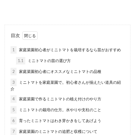
出来る。準備する物や栽培方法
夏の時期は家庭菜園がぐんぐん育ち楽しみな
時期でもあります。夏野菜の中のオクラも家
庭菜園で育てることが...
目次
1
家庭菜園初心者がミニトマトを栽培するなら苗がおすすめ
ナスをプランターで栽培！支柱の立
1.1
ミニトマトの苗の選び方
て方やコツ・栽培方法を解説
2
家庭菜園初心者にオススメなミニトマトの品種
ナスをプランターで栽培するとき、今までナ
3
ミニトマトを家庭菜園で。初心者さんが揃えたい道具の紹
ス栽培の経験がない人は、どのように植え付
介
けや支柱を立てれば良...
4
家庭菜園で作るミニトマトの植え付けのやり方
5
ミニトマトの栽培の仕方。水やりや支柱のこと
庭の掃除を業者に頼むメリットと上
6
育ったミニトマトはわき芽かきをしてあげよう
手な業者選びのポイント
7
家庭菜園のミニトマトの追肥と収穫について