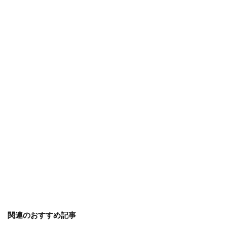
判断方法
別れ・旅立ち
剪定
収穫
使い方
土
地植え
増やし方
変色
多年草
多肉植物
天日干し
失敗
失敗しないコツ
便利
作り方
プミラ
メダカ
プランター
ブルースター
プレゼント
ベンジャミン
ポイント
ポトス
ポニーテール
ポポラス
ホヤ
メリット
予防
モンステラ
やり方
ユーカリ
ユッカ
リメイク
レイアウト
ロストラータ
一番花
不夜城
乾燥
黄色
検索
関連のおすすめ記事