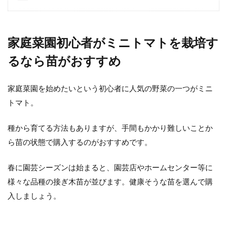
働く女性が増えて、庭の手入れもなかなかで
きないという方も多いと思います。毎日の仕
事や家事に追われ、時...
家庭菜園初心者がミニトマトを栽培す
るなら苗がおすすめ
プランターにサツマイモの苗を植え
家庭菜園を始めたいという初心者に人気の野菜の一つがミニ
付ける方法３つとやり方
トマト。
料理やお菓子にも大活躍のサツマイモ。是非
種から育てる方法もありますが、手間もかかり難しいことか
自分で育ててみたい野菜です。 プランターで
も栽培が出来ます...
ら苗の状態で購入するのがおすすめです。
春に園芸シーズンは始まると、園芸店やホームセンター等に
様々な品種の接ぎ木苗が並びます。健康そうな苗を選んで購
家庭菜園のサツマイモが甘くない時
入しましょう。
に出来る事と甘くなる育て方
そのまま食べても料理にもしても、お菓子に