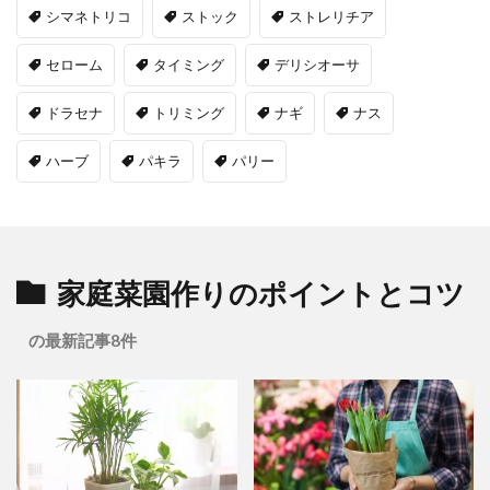
シマネトリコ
ストック
ストレリチア
セローム
タイミング
デリシオーサ
ドラセナ
トリミング
ナギ
ナス
ハーブ
パキラ
パリー
家庭菜園作りのポイントとコツ
の最新記事8件