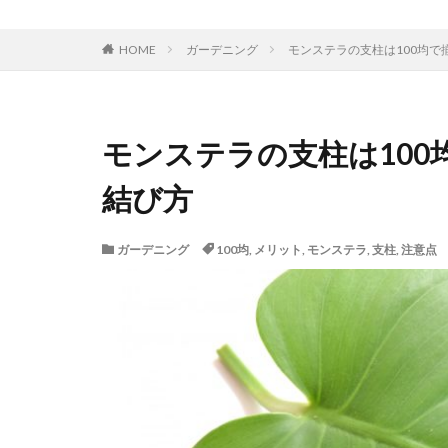
プミラ
メダ
HOME
ガーデニング
モンステラの支柱は100均
ポニーテール
ユッカ
リメ
モンステラの支柱は10
結び方
ガーデニング
100均
,
メリット
,
モンステラ
,
支柱
,
注意点