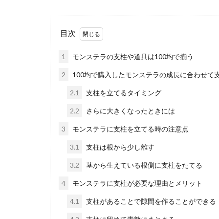
ドラセナ・
目次
ドラセナ・コン
も綺麗なので、..
1
モンステラの支柱や道具は100均で揃う
2
100均で購入したモンステラの成長に合わせて
2.1
支柱を立てるタイミング
2.2
さらに大きくなったときには
鉢カバーを
3
モンステラに支柱を立てる時の注意点
観葉植物の鉢に
3.1
支柱は根から少し離す
の手作りは簡...
3.2
茎から生えている根側に支柱をたてる
4
モンステラに支柱が必要な理由とメリット
4.1
支柱があることで隙間を作ることができる