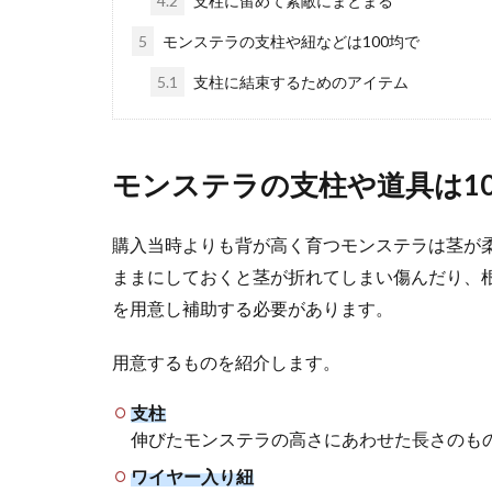
4.2
支柱に留めて素敵にまとまる
おしゃれな
5
モンステラの支柱や紐などは100均で
庭におしゃれな
5.1
支柱に結束するためのアイテム
い花壇を作るこ..
モンステラの支柱や道具は1
購入当時よりも背が高く育つモンステラは茎が
モンステラ
ままにしておくと茎が折れてしまい傷んだり、
観葉植物のモン
を用意し補助する必要があります。
に関する知識が..
用意するものを紹介します。
支柱
伸びたモンステラの高さにあわせた長さのも
ワイヤー入り紐
ポトスを支