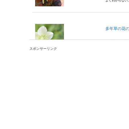
よくわからない..
多年草の花
多年草は同じ株
えたい花ではな..
スポンサーリンク
ブルースタ
ブルースターの
花です。品種に..