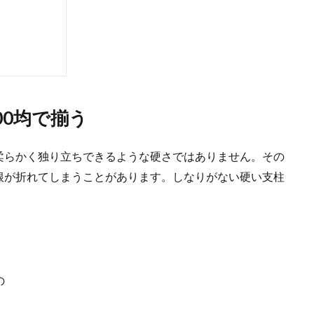
花壇の作り方と花の選び方【ガーデニング初心者】
花壇を作りたいと思う時には、業者に頼む方法もありますが、自分でも可愛らし
.
00均で揃う
柔らかく独り立ちできるような硬さではありません。その
の植え替え方法！合う用土の種類と手順・管理方法
根が折れてしまうことがあります。しなりがない硬い支柱
ステラは、成長に合わせて植え替えをする必要があります。このとき、植え替え
.
の
柱を使って育てる方法、つるの巻き方についてもご紹介