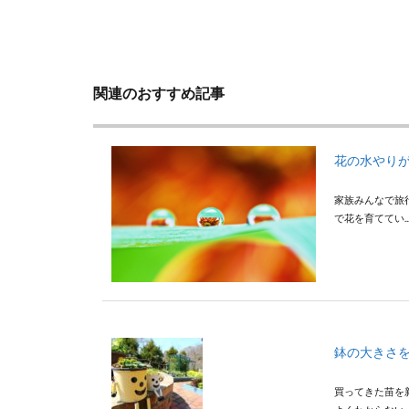
関連のおすすめ記事
花の水やり
家族みんなで旅
で花を育ててい..
鉢の大きさ
買ってきた苗を