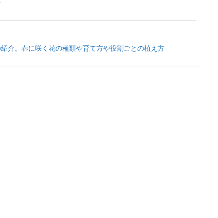
.
の紹介。春に咲く花の種類や育て方や役割ごとの植え方
から何年も何年も花を咲かせ続けますので、ガーデニングをする場合には是非植
.
ーの花の育て方・基本的な育て方を知って上手に栽培
花は「オキシペタラム」とも呼ばれる花で、病気にもかかりにくい綺麗な空色の
.