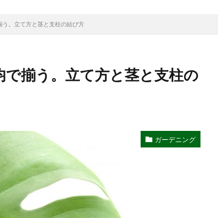
カ
プランター
ブルースター
プレゼント
ベンジャミン
で揃う。立て方と茎と支柱の結び方
ポポラス
ホヤ
メリット
予防
モンステラ
やり方
イク
レイアウト
ロストラータ
一番花
不夜城
乾燥
検索
0均で揃う。立て方と茎と支柱の
ガーデニング