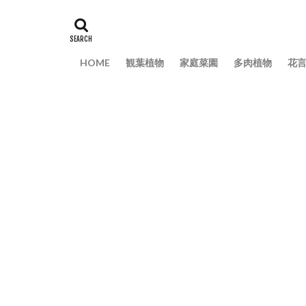
挿し木
掃除
玉ねぎ
害虫
観葉植物
迷
HOME
観葉植物
家庭菜園
多肉植物
花
風水
飾り方
種
種まき
育て方
育て
セローム
グ
シマネトリコ
トリミング
フィカス・ウンベ
アデニウム
ウンベラータ
ガジュマル
切り戻し
初
増やし方
変