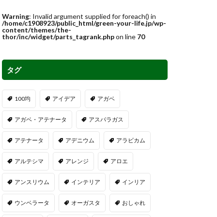
Warning
: Invalid argument supplied for foreach() in
/home/c1908923/public_html/green-your-life.jp/wp-
content/themes/the-
thor/inc/widget/parts_tagrank.php
on line
70
タグ
100均
アイデア
アガベ
アガベ・アテナータ
アスパラガス
アテナータ
アデニウム
アラビカム
アルテシマ
アレンジ
アロエ
アンスリウム
インテリア
インリア
ウンベラータ
オーガスタ
おしゃれ