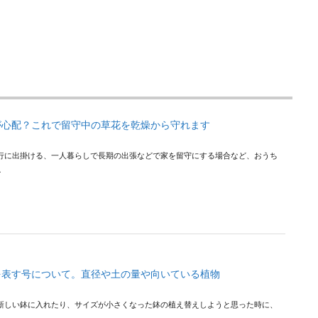
が心配？これで留守中の草花を乾燥から守れます
行に出掛ける、一人暮らしで長期の出張などで家を留守にする場合など、おうち
.
を表す号について。直径や土の量や向いている植物
新しい鉢に入れたり、サイズが小さくなった鉢の植え替えしようと思った時に、