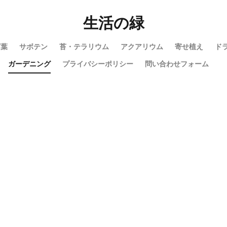
支柱
支柱の立て方
新芽
方法
方法・手順
日光
生活の緑
策
追肥
落とし方
葉
葉が茶色
葉っぱ
葉挿し
惑
造花
茄子
道具
違い
選び方
金鯱
鉢
言葉
サボテン
苔・テラリウム
アクアリウム
寄せ植え
ド
落ち葉
花粉
理由
稲
環境
生ゴミ
畑
ガーデニング
プライバシーポリシー
問い合わせフォーム
種類
種類や特徴
穴がない
花柄摘み
米
繁殖
植え方
花
花を咲かすコツ
花壇
花束
家庭菜園
害
ッズ
コツ
コンシンネ
サボテン
サンスベリア
サンスベ
ストック
ストレリチア
タイミング
カポック
デリシオーサ
ナギ
ナス
ハーブ
パキラ
パリー
ひまわり
かわい
ラータ
アンスリウム
アガベ
アガベ・アテナータ
アスパラガ
アラビカム
アルテシマ
アレンジ
アロエ
インテリア
カ
オーガスタ
おしゃれ
おすすめ
オベスム
オリーブルッカ
フィカス
フェニックス
室内
原因
保存方法
冬
冷
心者
判断方法
別れ・旅立ち
剪定
収穫
使い方
土
色
多年草
多肉植物
天日干し
失敗
失敗しないコツ