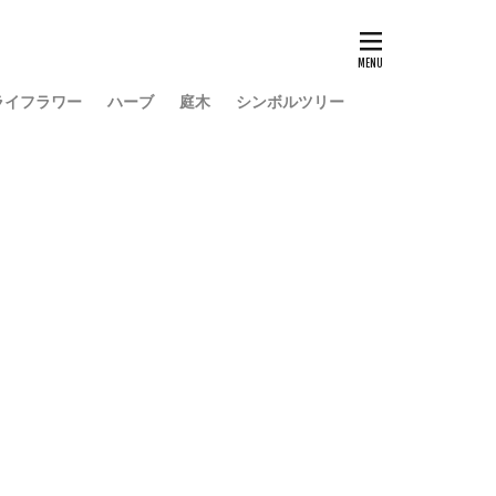
準備するもの
薬剤
虫
鉢植え
長持ち
ライフラワー
ハーブ
庭木
シンボルツリー
留守
目安
置き場所
肥料
虫対策
アイデア
リアスタッキー
ドラセナ
い
カビ
ス
アテナータ
バー
インリア
ガーベラ
蔵庫
処分
地植え
便利
作り方