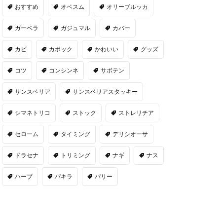
おすすめ
オベスム
オリーブルッカ
ガーベラ
ガジュマル
カバー
カビ
カポック
かわいい
グッズ
コツ
コンシンネ
サボテン
サンスベリア
サンスベリアスタッキー
シマネトリコ
ストック
ストレリチア
セローム
タイミング
デリシオーサ
ドラセナ
トリミング
ナギ
ナス
ハーブ
パキラ
パリー