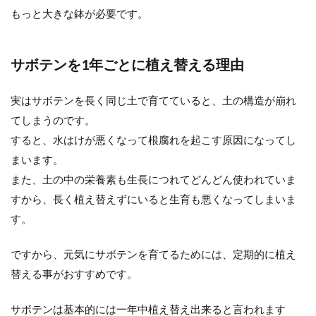
もっと大きな鉢が必要です。
花を咲かせるサボテン...
サボテンを1年ごとに植え替える理由
サボテンの水やりの方法 、霧吹きを
するときのコツやポイント
実はサボテンを長く同じ土で育てていると、土の構造が崩れ
てしまうのです。
サボテンの水やりは霧吹き程度でいいと聞い
すると、水はけが悪くなって根腐れを起こす原因になってし
ていたけれど、実際にそうしてみたらなんだ
まいます。
か元気がないような…...
また、土の中の栄養素も生長につれてどんどん使われていま
すから、長く植え替えずにいると生育も悪くなってしまいま
す。
サボテンの種類で花を咲かせるサボ
テンの品種と花の咲かせ方
ですから、元気にサボテンを育てるためには、定期的に植え
替える事がおすすめです。
サボテンには多くの種類がありますが、その
中でも花を咲かせるサボテンは花サボテンと
呼ばれます。 サボ...
サボテンは基本的には一年中植え替え出来ると言われます