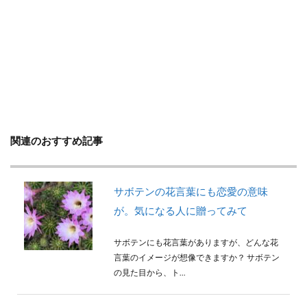
判断方法
別れ・旅立ち
剪定
収穫
使い方
土
地植え
増やし方
変色
多年草
多肉植物
天日干し
失敗
失敗しないコツ
便利
作り方
プミラ
メダカ
プランター
ブルースター
プレゼント
ベンジャミン
ポイント
ポトス
ポニーテール
ポポラス
ホヤ
関連のおすすめ記事
メリット
予防
モンステラ
やり方
ユーカリ
ユッカ
リメイク
レイアウト
サボテンの花言葉にも恋愛の意味
ロストラータ
一番花
不夜城
乾燥
が。気になる人に贈ってみて
黄色
サボテンにも花言葉がありますが、どんな花
言葉のイメージが想像できますか？ サボテン
検索
の見た目から、ト...