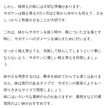
しかし、植替えの前には大切な準備があります。
サボテンの植え替えは水やりに注
サボテンは植え替えの1ヶ月ほど前から水やりを控えて、土を
意！植え替え前後の水やり方法
しっかりと乾燥させることが大切です。
サボテンの植え替えをしようと考えている人
これは、鉢からサボテンを抜く時や、根についた土を落とす
の中には、初めての植え替えで知識がない人
時に、サボテンへのダメージを減らすために行います。
もいますよね。サボテ...
せっかく植え替えても、失敗して枯らしてしまうという事に
ならないよう、サボテンに優しい植え替えを目指しましょ
う。
鉢や土を用意するのは、断水を始めてからでも遅くはありま
せん。鉢は底穴のあるタイプで、サボテンの葉張りよりも一
回り大きなサイズで用意しましょう。
鉢にはいろいろな素材のものがありますが、素焼きなどの通
気性のよい鉢がおすすめです。