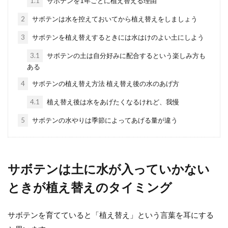
1.1
サボテンを1年ごとに植え替える理由
2
サボテンは水を控えておいてから植え替えをしましょう
サボテンのイメージには、「とげ」がつきも
のではないでしょうか。 サボテンに触って、
3
サボテンを植え替えするときには水はけのよい土にしよう
とげが刺さったと...
3.1
サボテンの土は自分好みに配合するという楽しみ方も
ある
4
サボテンの植え替え方法 植え替え後の水のあげ方
サボテンの土に観葉植物用は代用可
4.1
植え替え後は水をあげたくなるけれど、我慢
能か。チェックするべき項目
5
サボテンの水やりは季節によってあげる量が違う
最近は女性を中心に多肉植物が人気ですよ
ね。 ぷっくりとした可愛いらしい姿は見てい
て癒やされますし、...
サボテンは土に水が入っていかない
ときが植え替えのタイミング
サボテンの育て方や室内でも栽培環
境の基本的な育て方を解説
サボテンを育てていると「植え替え」という言葉を耳にする