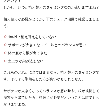
と思います。
今までサボテンを育てたことがないと、育て
しかし、いつが植え替えのタイミングなのか迷いますよね？
方の知識がなくてどのように育てれば良いの
かわからないですよね...
植え替えが必要かどうか、下のチェック項目で確認しましょ
う。
サボテンの種類「花籠」の基本的な
1年以上植え替えをしていない
育て方と注意点を確認
サボテンが大きくなって、鉢とのバランスが悪い
サボテン愛好家に人気が高い「花籠」。 入手
鉢の底から根が出てきた
が困難なところも魅力の一つかもしれません
土に水が染み込まない
ね。 珍し...
これらのどれかに当てはまるなら、植え替えのタイミングで
す。そろそろ準備をした方が良いかもしれません。
サボテンの花の咲く時期を解説。種
類や大きさによって違う事とは
サボテンが大きくなってバランスが悪い時や、根が成長して
底穴から出ていたら、植替えが必要だということは誰でもわ
サボテンといえばトゲトゲで花が咲かないと
かりますよね。
いうイメージがありましたが、中には見事な