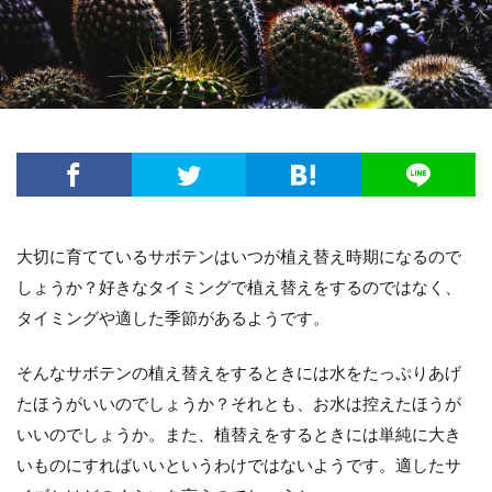
方法・手順
日光
準備するもの
玉ねぎ
害虫策
追肥
落とし方
葉
葉が茶色
葉っぱ
葉挿し
薬剤
虫
観葉植物
迷惑
造花
茄子
道具
違い
選び方
金鯱
鉢
鉢植え
長持ち
風水
飾り方
落ち葉
花粉
理由
稲
環境
生ゴミ
畑
留守
目安
種
種まき
種類
種類や特徴
大切に育てているサボテンはいつが植え替え時期になるので
穴がない
花柄摘み
米
繁殖
しょうか？好きなタイミングで植え替えをするのではなく、
タイミングや適した季節があるようです。
置き場所
肥料
育て方
育て植え方
花
花を咲かすコツ
花壇
花束
そんなサボテンの植え替えをするときには水をたっぷりあげ
家庭菜園
害虫対策
アイデア
セローム
たほうがいいのでしょうか？それとも、お水は控えたほうが
グッズ
コツ
コンシンネ
サボテン
いいのでしょうか。また、植替えをするときには単純に大き
サンスベリア
サンスベリアスタッキー
いものにすればいいというわけではないようです。適したサ