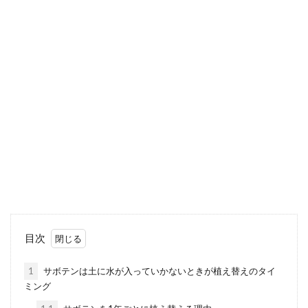
サボテンの花言葉と風水の関係。置
く場所や置いてはいけない場所
花には花言葉があるのを知っていると思いま
すが、サボテンにも花言葉があります。 また
花言葉は一つだけ...
水耕栽培でサボテンを育てていたら
カビが！原因と対処方法とは
サボテンを育てている人の中には、水耕栽培
で育てている人もいます。 見た目も綺麗で管
理も簡単ですが、...
目次
1
サボテンは土に水が入っていかないときが植え替えのタイ
ミング
サボテンの種類でとげなしのサボテ
ンを紹介。特徴や育て方とは