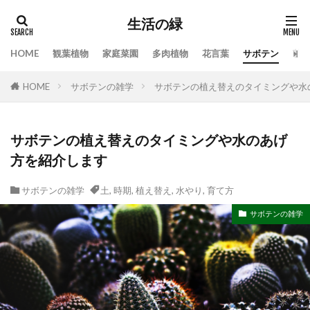
生活の緑
HOME
観葉植物
家庭菜園
多肉植物
花言葉
サボテン
苔
タグ
HOME
サボテンの雑学
サボテンの植え替えのタイミングや水
100均
業者
栄養素
株分け
根腐れ
栽培
栽培方法
植え方
植え替え
植木
植物
気根
枯れる
水やり
サボテンの植え替えのタイミングや水のあげ
方を紹介します
水槽
水温
水耕栽培
水草
水草トリートメント
水草の役割
注意点
サボテンの雑学
土
,
時期
,
植え替え
,
水やり
,
育て方
温度
枯れる原因
本物
特徴
手作り
サボテンの雑学
対処
対処法
対処法・対策
対策
尊敬
幸福の木
庭
恋愛
感謝
手入れ方法
時期
手順
挿し木
掃除
支柱
支柱の立て方
新芽
方法