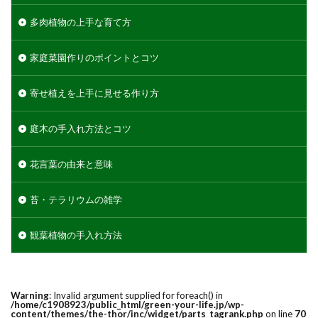
多肉植物の上手な育て方
家庭菜園作りのポイントとコツ
寄せ植えを上手に見せる作り方
庭木の手入れ方法とコツ
花言葉の由来と意味
苔・テラリウムの雑学
観葉植物の手入れ方法
Warning
: Invalid argument supplied for foreach() in
/home/c1908923/public_html/green-your-life.jp/wp-
content/themes/the-thor/inc/widget/parts_tagrank.php
on line
70