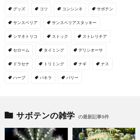
グッズ
コツ
コンシンネ
サボテン
サンスベリア
サンスベリアスタッキー
シマネトリコ
ストック
ストレリチア
セローム
タイミング
デリシオーサ
ドラセナ
トリミング
ナギ
ナス
ハーブ
パキラ
パリー
サボテンの雑学
の最新記事8件