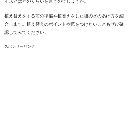
イズとはどのくらいを言うのでしょうか。
シマネトリコ
ストック
ストレリチア
タイミング
カポック
デリシオーサ
植え替えをする前の準備や植替えをした後の水のあげ方を紹
ドラセナ
トリミング
ナギ
ナス
介します。植え替えのポイントや気をつけたいこともぜひ確
ハーブ
パキラ
パリー
ひまわり
認してみてください。
かわいい
カビ
フィカス・ウンベラータ
スポンサーリンク
アンスリウム
アガベ
アガベ・アテナータ
アスパラガス
アテナータ
アデニウム
アラビカム
アルテシマ
アレンジ
アロエ
インテリア
カバー
インリア
ウンベラータ
オーガスタ
おしゃれ
おすすめ
オベスム
オリーブルッカ
ガーベラ
ガジュマル
フィカス
フェニックス
室内
原因
保存方法
冬
冷蔵庫
処分
切り戻し
初心者