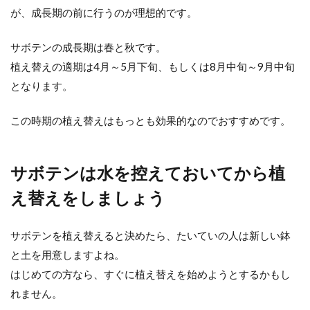
が、成長期の前に行うのが理想的です。
サボテンの成長期は春と秋です。
サボテンの植え替えに適した時期と
植え替えの適期は4月～5月下旬、もしくは8月中旬～9月中旬
植え替え方法の手順
となります。
最近は女性を中心に多肉植物が人気ですよ
ね。 昔からあるサボテンも多肉植物の１種で
この時期の植え替えはもっとも効果的なのでおすすめです。
す。 多肉植物は...
サボテンは水を控えておいてから植
え替えをしましょう
サボテンの花言葉は？種類別のサボ
テンの花言葉を紹介
サボテンを植え替えると決めたら、たいていの人は新しい鉢
友人や家族、恋人などにサボテンをプレゼン
と土を用意しますよね。
トしたいと考えている人もいますよね。サボ
はじめての方なら、すぐに植え替えを始めようとするかもし
テンはお世話もそれほ...
れません。