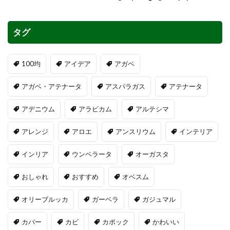
タグ
100均
アイデア
アガベ
アガベ・アテナータ
アスパラガス
アテナータ
アデニウム
アラビカム
アルテシマ
アレンジ
アロエ
アンスリウム
インテリア
インリア
ウンベラータ
オーガスタ
おしゃれ
おすすめ
オベスム
オリーブルッカ
ガーベラ
ガジュマル
カバー
カビ
カポック
かわいい