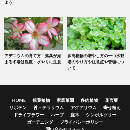
よう
アデニウムの育て方！落葉が始
多肉植物の増やし方の一つ水栽
まる冬場は温度・水やりに注意
培のやり方や注意点や管理につ
いて
HOME
観葉植物
家庭菜園
多肉植物
花言葉
サボテン
苔・テラリウム
アクアリウム
寄せ植え
ドライフラワー
ハーブ
庭木
シンボルツリー
ガーデニング
プライバシーポリシー
問い合わせフォーム