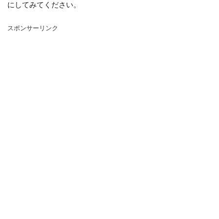
シマネトリコ
ストック
ストレリチア
にしてみてください。
タイミング
カポック
デリシオーサ
スポンサーリンク
ドラセナ
トリミング
ナギ
ナス
ハーブ
パキラ
パリー
ひまわり
かわいい
カビ
フィカス・ウンベラータ
アンスリウム
アガベ
アガベ・アテナータ
アスパラガス
アテナータ
アデニウム
アラビカム
アルテシマ
アレンジ
アロエ
インテリア
カバー
インリア
ウンベラータ
オーガスタ
おしゃれ
おすすめ
オベスム
オリーブルッカ
ガーベラ
ガジュマル
フィカス
フェニックス
室内
原因
保存方法
冬
冷蔵庫
処分
切り戻し
初心者