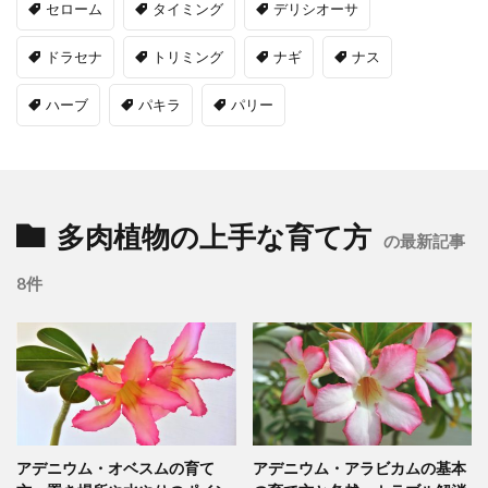
セローム
タイミング
デリシオーサ
ドラセナ
トリミング
ナギ
ナス
ハーブ
パキラ
パリー
多肉植物の上手な育て方
の最新記事
8件
アデニウム・オベスムの育て
アデニウム・アラビカムの基本