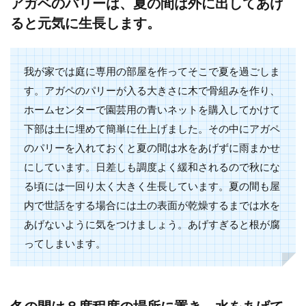
アガベのパリーは、夏の間は外に出してあげ
アデニウム・オベスムの育て方。置
ると元気に生長します。
き場所や水やりのポイント
アデニウム・オベスムは「砂漠のバラ」とも
我が家では庭に専用の部屋を作ってそこで夏を過ごしま
呼ばれる、美しい花を咲かせます。花色はピ
ンクのものが多いです...
す。アガペのパリーが入る大きさに木で骨組みを作り、
ホームセンターで園芸用の青いネットを購入してかけて
下部は土に埋めて簡単に仕上げました。その中にアガペ
のパリーを入れておくと夏の間は水をあげずに雨まかせ
多肉植物の水やりの量をわかりやす
にしています。日差しも調度よく緩和されるので秋にな
く紹介。季節や成長に合わせて
る頃には一回り太く大きく生長しています。夏の間も屋
「水は毎日あげるものなの？」「水はほぼあ
内で世話をする場合には土の表面が乾燥するまでは水を
げなくてもいいの？」など多肉植物を育てて
あげないように気をつけましょう。あげすぎると根が腐
いる場合によくわから...
ってしまいます。
多肉植物の種類で人気があるものを
冬の間は８度程度の場所に置き、水をあげて