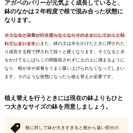
アガベのパリーが元気よく成長していると、
始めは小さかった多肉植物が大きく成長して
鉢のなかは２年程度で根で混み合った状態に
いませんか？ 多肉植物も増やすことが出来る
のをご存知で...
なります。
そうなると栄養が行き渡らなくなりそのままにしておくと枯
れてしまいます。
また、鉢の土は水をかけたときに押された
り成長する根で押されて段々と硬くなります。そうなると水
をかけてもしばらくの間吸収されずに土の上に溜まるように
なり、根が水や栄養をうまく吸い上げられなくなってしまい
ます。そのような状態になったら植え替えが必要です。
植え替えを行うときには現在の鉢よりもひと
つ大きなサイズの鉢を用意しましょう。
根に対して鉢が大きすぎると根から遠い部分の