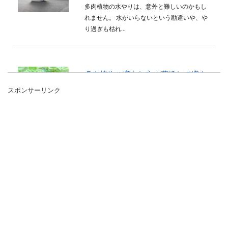
多肉植物の水やりは、意外と難しいのかもし
れません。 水がいらないという勘違いや、や
り過ぎも枯れ...
多肉植物の増やし方！葉挿しで増や
す手順と成功させるポイント
スポンサーリンク
多肉植物を増やしたいという時にはいろいろ
な方法がありますが、葉挿しで増やす方法も
よく使う方法です。 ...
多肉植物の葉挿しで発芽・初根まで
にかかる期間とやり方を解説
多肉植物をこれから増やしたいと考えている