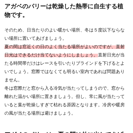
アガベのパリーは乾燥した熱帯に自生する植
多肉植物の水やりの頻度は決まって
物です。
いない。葉が教えてくれる事
そのため、日当たりのよい暖かい場所、冬は５度以下ならな
最近は雑貨屋さんや、ホームセンターでもみ
い場所に置いてあげましょう。
かけるかわいい鉢に入った色々な多肉植物。
夏の間は窓近くの日のよく当たる場所がよいのですが、直射
色とりどりなので...
日光はできるだけ当てないようにしましょう。
直射日光が当
たる時間帯だけはレースを引いたりブラインドを下げるとよ
いでしょう。窓際ではなくても明るい室内であれば問題あり
多肉植物の水やり・霧吹きで葉水を
ません。
与えるタイミングと方法を解説
冬は窓際だと窓から入る冷気が当たってしまうので、窓から
離れた温かい場所に置きましょう。但し、常に風が当たって
多肉植物を育て始めたばかりの人は、多肉植
物にどのように水やりをすれば良いか知識が
いると葉が乾燥しすぎて枯れる原因となります。冷房や暖房
少なくてわからないこ...
の風が当たる場所は避けましょう。