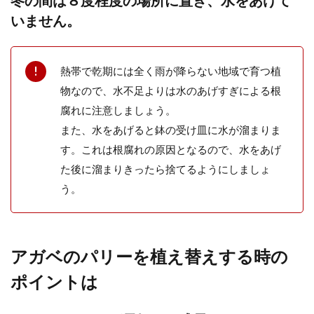
ピックアップして特徴を紹介
いません。
多肉植物にはとてもたくさんの種類がありま
す。 似ているようでも色や形は様々で、どれ
も見ていて癒やさ...
熱帯で乾期には全く雨が降らない地域で育つ植
物なので、水不足よりは水のあげすぎによる根
腐れに注意しましょう。
多肉植物のセダムで花が咲く種類の
また、水をあげると鉢の受け皿に水が溜まりま
紹介。丈夫なので屋外でも元気
す。これは根腐れの原因となるので、水をあげ
た後に溜まりきったら捨てるようにしましょ
多肉植物を色々なところで見かける機会が増
う。
えていますね。 多肉植物の種類は大変多いこ
とに驚きます...
アガベのパリーを植え替えする時の
多肉植物も増やせる。増やし方は挿
ポイントは
し木という方法のやり方やコツ