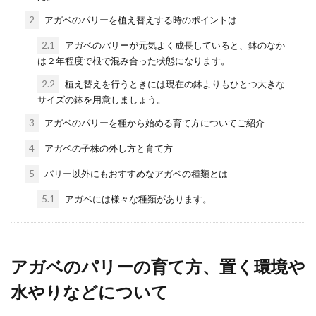
2
アガベのパリーを植え替えする時のポイントは
2.1
アガベのパリーが元気よく成長していると、鉢のなか
多肉植物の植え替えで失敗する理由
は２年程度で根で混み合った状態になります。
と失敗しない植え替え方法
2.2
植え替えを行うときには現在の鉢よりもひとつ大きな
サイズの鉢を用意しましょう。
多肉植物は成長に合わせて植え替えをする必
3
アガベのパリーを種から始める育て方についてご紹介
要があります。この時、ただ単に植え替えを
すれば良いというわけ...
4
アガベの子株の外し方と育て方
5
パリー以外にもおすすめなアガベの種類とは
5.1
アガベには様々な種類があります。
多肉植物の葉挿しでよくある失敗を
紹介。対策ややり方を再確認
多肉植物を育てているとたくさん仲間を増や
アガベのパリーの育て方、置く環境や
してみたくなりますね。 増やす方法に葉挿し
がありますが...
水やりなどについて