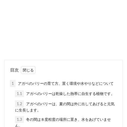
人もいますよね。多肉植物は、種類によって
は葉挿しという方法で...
多肉植物の人気の種類５選を発表。
人気の訳がわかるその特徴とは
多肉植物は観葉植物よりも育てやすいイメー
ジがありませんか？ またそのかわいい見た目
からも最近ぐんぐ...
目次
1
アガベのパリーの育て方、置く環境や水やりなどについて
多肉植物の育て方とは？初心者の育
1.1
アガベのパリーは乾燥した熱帯に自生する植物です。
てやすい多肉植物をご紹介
1.2
アガベのパリーは、夏の間は外に出してあげると元気
に生長します。
初心者でも育てやすいと言われている多肉植
物ですが、その中でも育てやすい種類があり
1.3
冬の間は８度程度の場所に置き、水をあげていませ
ます。いったいどんな...
ん。