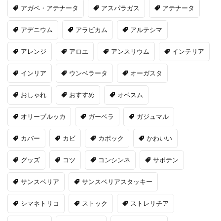
アガベ・アテナータ
アスパラガス
アテナータ
アデニウム
アラビカム
アルテシマ
アレンジ
アロエ
アンスリウム
インテリア
インリア
ウンベラータ
オーガスタ
おしゃれ
おすすめ
オベスム
オリーブルッカ
ガーベラ
ガジュマル
カバー
カビ
カポック
かわいい
グッズ
コツ
コンシンネ
サボテン
サンスベリア
サンスベリアスタッキー
シマネトリコ
ストック
ストレリチア