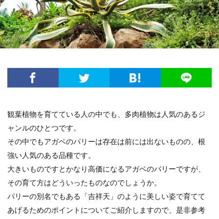
方法・手順
日光
準備するもの
玉ねぎ
害虫策
追肥
落とし方
葉
葉が茶色
葉っぱ
葉挿し
薬剤
虫
観葉植物
迷惑
造花
茄子
道具
違い
選び方
金鯱
鉢
鉢植え
長持ち
風水
飾り方
落ち葉
花粉
理由
稲
環境
生ゴミ
畑
留守
目安
種
種まき
種類
種類や特徴
観葉植物を育てている人の中でも、多肉植物は人気のあるジ
穴がない
花柄摘み
米
繁殖
ャンルのひとつです。
その中でもアガベのパリーは存在は前には出ないものの、根
置き場所
肥料
育て方
育て植え方
強い人気のある品種です。
花
花を咲かすコツ
花壇
花束
大きいものですとかなり高価になるアガベのパリーですが、
家庭菜園
害虫対策
アイデア
セローム
その育て方はどういったものなのでしょうか。
グッズ
コツ
コンシンネ
サボテン
パリーの別名でもある「吉祥天」のように美しい姿で育てて
サンスベリア
サンスベリアスタッキー
あげるためのポイントについてご紹介しますので、是非参考