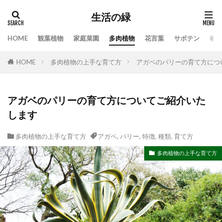
生活の緑
HOME
観葉植物
家庭菜園
多肉植物
花言葉
サボテン
苔
タグ
HOME
多肉植物の上手な育て方
アガベのパリーの育て方につ
100均
業者
栄養素
株分け
根腐れ
栽培
栽培方法
植え方
植え替え
植木
植物
気根
枯れる
水やり
アガベのパリーの育て方についてご紹介いた
します
水槽
水温
水耕栽培
水草
水草トリートメント
水草の役割
注意点
多肉植物の上手な育て方
アガベ
,
パリー
,
特徴
,
種類
,
育て方
温度
枯れる原因
本物
特徴
手作り
多肉植物の上手な育て方
対処
対処法
対処法・対策
対策
尊敬
幸福の木
庭
恋愛
感謝
手入れ方法
時期
手順
挿し木
掃除
支柱
支柱の立て方
新芽
方法