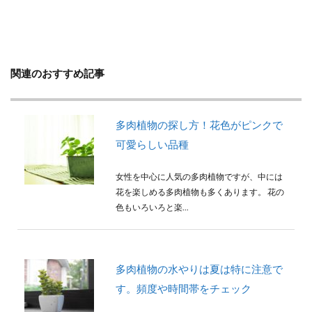
判断方法
別れ・旅立ち
剪定
収穫
使い方
土
地植え
増やし方
変色
多年草
多肉植物
天日干し
失敗
失敗しないコツ
便利
作り方
プミラ
関連のおすすめ記事
メダカ
プランター
ブルースター
プレゼント
ベンジャミン
ポイント
多肉植物の探し方！花色がピンクで
ポトス
ポニーテール
ポポラス
ホヤ
可愛らしい品種
メリット
予防
モンステラ
やり方
女性を中心に人気の多肉植物ですが、中には
ユーカリ
ユッカ
リメイク
レイアウト
花を楽しめる多肉植物も多くあります。 花の
ロストラータ
一番花
不夜城
乾燥
色もいろいろと楽...
黄色
検索
多肉植物の水やりは夏は特に注意で
す。頻度や時間帯をチェック