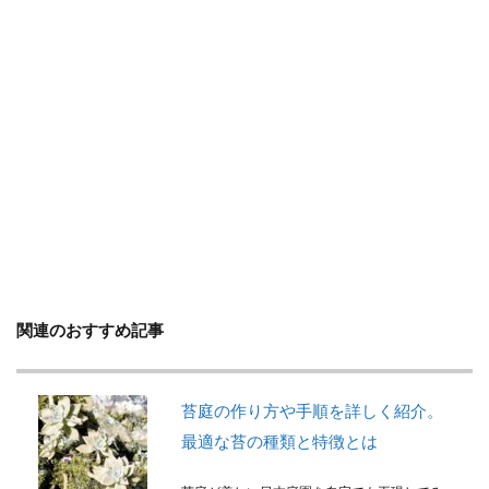
判断方法
別れ・旅立ち
剪定
収穫
使い方
土
地植え
増やし方
変色
多年草
多肉植物
天日干し
失敗
失敗しないコツ
便利
作り方
プミラ
メダカ
プランター
ブルースター
プレゼント
ベンジャミン
ポイント
ポトス
ポニーテール
ポポラス
ホヤ
メリット
予防
モンステラ
やり方
ユーカリ
ユッカ
リメイク
レイアウト
ロストラータ
一番花
不夜城
乾燥
関連のおすすめ記事
黄色
苔庭の作り方や手順を詳しく紹介。
検索
最適な苔の種類と特徴とは