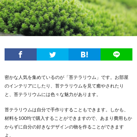
方法・手順
日光
準備するもの
玉ねぎ
害虫策
追肥
落とし方
葉
葉が茶色
葉っぱ
葉挿し
薬剤
虫
観葉植物
迷惑
造花
茄子
道具
違い
選び方
金鯱
鉢
鉢植え
長持ち
風水
飾り方
落ち葉
花粉
理由
稲
環境
生ゴミ
畑
留守
目安
種
種まき
種類
種類や特徴
密かな人気を集めているのが「苔テラリウム」です。お部屋
穴がない
花柄摘み
米
繁殖
のインテリアにしたり、苔テラリウムを見て癒やされたり
置き場所
肥料
育て方
育て植え方
と、苔テラリウムには色々な魅力があります。
花
花を咲かすコツ
花壇
花束
家庭菜園
害虫対策
アイデア
セローム
苔テラリウムは自分で手作りすることもできます。しかも、
材料を100均で購入することができますので、あまり費用もか
グッズ
コツ
コンシンネ
サボテン
からずに自分の好きなデザインの物を作ることができます
サンスベリア
サンスベリアスタッキー
よ。