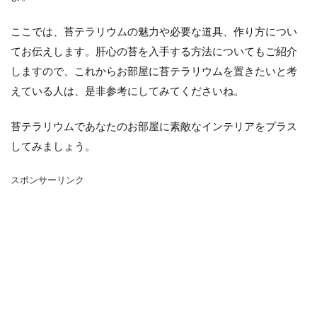
シマネトリコ
ストック
ストレリチア
タイミング
カポック
デリシオーサ
ここでは、苔テラリウムの魅力や必要な道具、作り方につい
ドラセナ
トリミング
ナギ
ナス
てお伝えします。肝心の苔を入手する方法についてもご紹介
しますので、これからお部屋に苔テラリウムを置きたいと考
ハーブ
パキラ
パリー
ひまわり
えている人は、是非参考にしてみてくださいね。
かわいい
カビ
フィカス・ウンベラータ
アンスリウム
アガベ
アガベ・アテナータ
苔テラリウムであなたのお部屋に素敵なインテリアをプラス
アスパラガス
アテナータ
アデニウム
してみましょう。
アラビカム
アルテシマ
アレンジ
アロエ
スポンサーリンク
インテリア
カバー
インリア
ウンベラータ
オーガスタ
おしゃれ
おすすめ
オベスム
オリーブルッカ
ガーベラ
ガジュマル
フィカス
フェニックス
室内
原因
保存方法
冬
冷蔵庫
処分
切り戻し
初心者