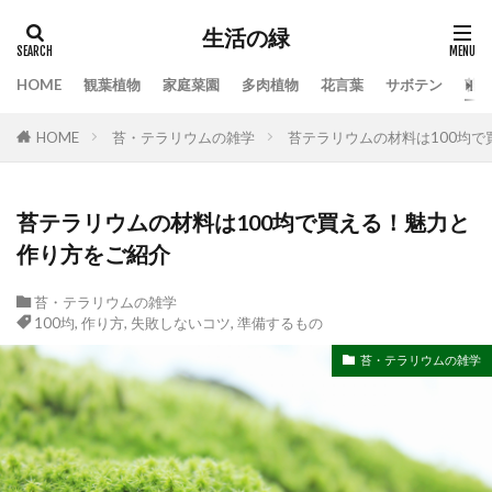
生活の緑
HOME
観葉植物
家庭菜園
多肉植物
花言葉
サボテン
苔
タグ
HOME
苔・テラリウムの雑学
苔テラリウムの材料は100均
100均
業者
栄養素
株分け
根腐れ
栽培
栽培方法
植え方
植え替え
植木
植物
気根
枯れる
水やり
苔テラリウムの材料は100均で買える！魅力と
作り方をご紹介
水槽
水温
水耕栽培
水草
水草トリートメント
水草の役割
注意点
苔・テラリウムの雑学
温度
枯れる原因
本物
特徴
手作り
100均
,
作り方
,
失敗しないコツ
,
準備するもの
対処
対処法
対処法・対策
対策
苔・テラリウムの雑学
尊敬
幸福の木
庭
恋愛
感謝
手入れ方法
時期
手順
挿し木
掃除
支柱
支柱の立て方
新芽
方法