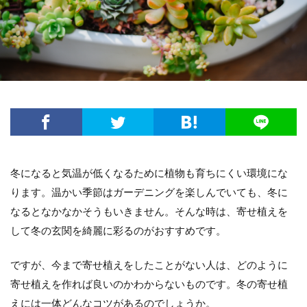
方法・手順
日光
準備するもの
玉ねぎ
害虫策
追肥
落とし方
葉
葉が茶色
葉っぱ
葉挿し
薬剤
虫
観葉植物
迷惑
造花
茄子
道具
違い
選び方
金鯱
鉢
鉢植え
長持ち
風水
飾り方
落ち葉
花粉
理由
稲
環境
生ゴミ
畑
留守
目安
種
種まき
種類
種類や特徴
冬になると気温が低くなるために植物も育ちにくい環境にな
穴がない
花柄摘み
米
繁殖
ります。温かい季節はガーデニングを楽しんでいても、冬に
置き場所
肥料
育て方
育て植え方
なるとなかなかそうもいきません。そんな時は、寄せ植えを
花
花を咲かすコツ
花壇
花束
して冬の玄関を綺麗に彩るのがおすすめです。
家庭菜園
害虫対策
アイデア
セローム
ですが、今まで寄せ植えをしたことがない人は、どのように
グッズ
コツ
コンシンネ
サボテン
寄せ植えを作れば良いのかわからないものです。冬の寄せ植
サンスベリア
サンスベリアスタッキー
えには一体どんなコツがあるのでしょうか。