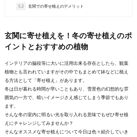
寄せ植えをリメイク。クリスマスか
5.2
玄関での寄せ植えのデメリット
らお正月用にチェンジする方法
ガーデニングや草花の鉢植えや寄せ植えを年
中楽しみたい。季節の花やイベントに合わせ
玄関に寄せ植えを！冬の寄せ植えのポ
て寄せ植えを飾りたい...
イントとおすすめの植物
インテリアの脇役等に大いに活用出来る存在としたら、観葉
寄せ植えとギャザリングの違いと植
植物とも言われていますがその中でもまとめて鉢などに植え
え方や必要な道具の紹介
る方法として「寄せ植え」があります。
季節の花やグリーンなどで寄せ植えを素敵に
冬は日が暮れる時間が早いこともあり、雪景色の幻想的な雰
飾っているお宅やお店をみかけます。 寄せ植
囲気の一方で、暗いイメージさえ感じてしまう季節でもあり
えとはちょっ...
ます。
そんな冬の室内に明るい光を取り入れる意味でもぜひ寄せ植
えにチャレンジしてみませんか？
多肉植物の寄せ植えの土は何が良
そんなオススメな寄せ植えについて今日は色々紹介していき
い？土の作り方と注意点を解説