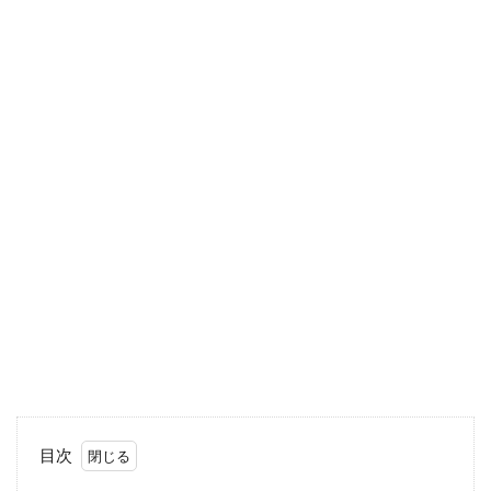
寄せ植えで作るリースの作り方を紹
介。生の草花が活きる飾り方
玄関や扉に飾りたい華やかなリース。よく見
かけるのは造花や季節の素材を使ったものが
多いでしょう。 ...
多肉植物の寄せ植えに挑戦。鉢や組
み合わせ方で色々楽しめます
一つだけでもかわいい多肉植物ですが、少し
大きめの鉢に寄せ植えをすると一層素敵で豪
華な鉢になります。 ...
目次