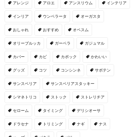
アレンジ
アロエ
アンスリウム
インテリア
インリア
ウンベラータ
オーガスタ
おしゃれ
おすすめ
オベスム
オリーブルッカ
ガーベラ
ガジュマル
カバー
カビ
カポック
かわいい
グッズ
コツ
コンシンネ
サボテン
サンスベリア
サンスベリアスタッキー
シマネトリコ
ストック
ストレリチア
セローム
タイミング
デリシオーサ
ドラセナ
トリミング
ナギ
ナス