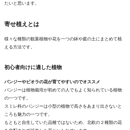
たいと思います。
インテリアとしても人気の多肉植物。多肉植
物の寄せ植えを作る時、普通の園芸用の土を
寄せ植えとは
使用して作っても良い...
様々な種類の観葉植物や花を一つの鉢や庭の土にまとめて植
える方法です。
多肉植物の寄せ植えの作り方と必要
な物とおしゃれに飾るコツ
初心者向けに適した植物
ちょこんと一つでもかわいい多肉植物です
が、いくつかの種類が集合するとまた違った
パンジーやビオラの花が育てやすいのでオススメ
楽しみがありますね。 ...
パンジーは植物栽培が初めての人でもよく知られている植物
の一つです。
スミレ科のパンジーは小型の植物で高さをあまり出さないと
ころも魅力の一つです。
もともと自生していた品種ではないため、北欧の２種類の花