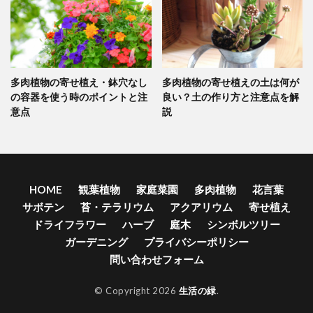
多肉植物の寄せ植え・鉢穴なし
多肉植物の寄せ植えの土は何が
の容器を使う時のポイントと注
良い？土の作り方と注意点を解
意点
説
HOME
観葉植物
家庭菜園
多肉植物
花言葉
サボテン
苔・テラリウム
アクアリウム
寄せ植え
ドライフラワー
ハーブ
庭木
シンボルツリー
ガーデニング
プライバシーポリシー
問い合わせフォーム
© Copyright 2026
生活の緑
.