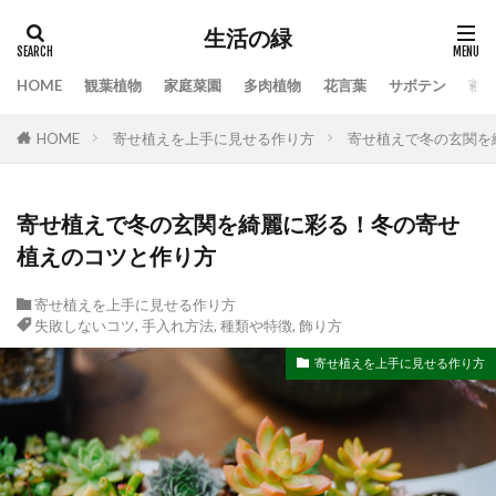
生活の緑
HOME
観葉植物
家庭菜園
多肉植物
花言葉
サボテン
苔
タグ
HOME
寄せ植えを上手に見せる作り方
寄せ植えで冬の玄関を
100均
業者
栄養素
株分け
根腐れ
栽培
栽培方法
植え方
植え替え
植木
植物
気根
枯れる
水やり
寄せ植えで冬の玄関を綺麗に彩る！冬の寄せ
植えのコツと作り方
水槽
水温
水耕栽培
水草
水草トリートメント
水草の役割
注意点
寄せ植えを上手に見せる作り方
温度
枯れる原因
本物
特徴
手作り
失敗しないコツ
,
手入れ方法
,
種類や特徴
,
飾り方
対処
対処法
対処法・対策
対策
寄せ植えを上手に見せる作り方
尊敬
幸福の木
庭
恋愛
感謝
手入れ方法
時期
手順
挿し木
掃除
支柱
支柱の立て方
新芽
方法