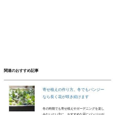
判断方法
別れ・旅立ち
剪定
収穫
使い方
土
地植え
増やし方
変色
多年草
多肉植物
天日干し
失敗
失敗しないコツ
便利
作り方
プミラ
メダカ
プランター
ブルースター
プレゼント
ベンジャミン
ポイント
ポトス
ポニーテール
ポポラス
ホヤ
メリット
予防
モンステラ
やり方
ユーカリ
ユッカ
リメイク
レイアウト
関連のおすすめ記事
ロストラータ
一番花
不夜城
乾燥
黄色
寄せ植えの作り方。冬でもパンジー
なら長く花が咲き続けます
検索
冬の時期でも寄せ植えやガーデニングを楽し
みたいとい方に、おすすめな花にパンジーが