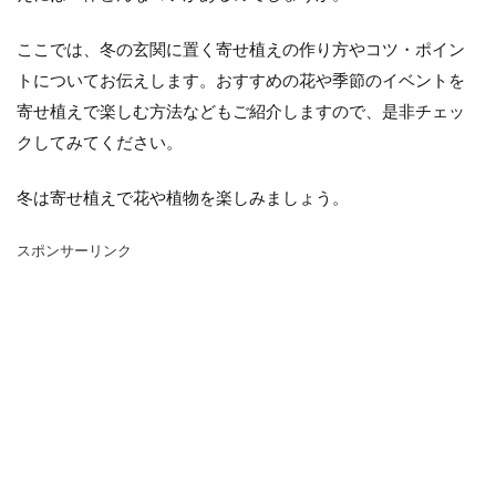
シマネトリコ
ストック
ストレリチア
タイミング
カポック
デリシオーサ
ここでは、冬の玄関に置く寄せ植えの作り方やコツ・ポイン
ドラセナ
トリミング
ナギ
ナス
トについてお伝えします。おすすめの花や季節のイベントを
寄せ植えで楽しむ方法などもご紹介しますので、是非チェッ
ハーブ
パキラ
パリー
ひまわり
クしてみてください。
かわいい
カビ
フィカス・ウンベラータ
アンスリウム
アガベ
アガベ・アテナータ
冬は寄せ植えで花や植物を楽しみましょう。
アスパラガス
アテナータ
アデニウム
スポンサーリンク
アラビカム
アルテシマ
アレンジ
アロエ
インテリア
カバー
インリア
ウンベラータ
オーガスタ
おしゃれ
おすすめ
オベスム
オリーブルッカ
ガーベラ
ガジュマル
フィカス
フェニックス
室内
原因
保存方法
冬
冷蔵庫
処分
切り戻し
初心者