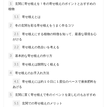
1
玄関に寄せ植えを！冬の寄せ植えのポイントとおすすめの
植物
多肉植物の寄せ植えをおしゃれに作
るアイデアと作り方を紹介
1.1
寄せ植えとは
2
冬の玄関を彩る寄せ植えをうまく作るコツ
多肉植物の寄せ植えを家の中に置いて、おし
ゃれなインテリアをプラスしている人もたく
2.1
寄せ植えにする植物の特徴を知って、最適な環境を心
さんいますよね。これ...
がける
2.2
寄せ植えの色合いを考える
3
基本的な寄せ植えの作り方
多肉植物の寄せ植えが100均のアイ
3.1
寄せ植えは隙間なく植える
テムで完成。飾り方やコツ
4
寄せ植えのお手入れ方法
多肉植物を育てたことはありますか？ 100均
4.1
寄せ植えには約１０日に１度位のペースで液体肥料を
にも多肉植物が置かれています。100均はす
あげる
ごいです...
5
玄関に置く寄せ植えで冬のイベントを楽しむのもおすすめ
5.1
玄関での寄せ植えのメリット