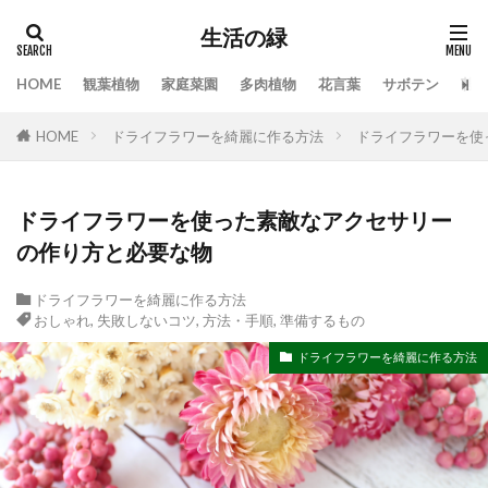
生活の緑
HOME
観葉植物
家庭菜園
多肉植物
花言葉
サボテン
苔
タグ
HOME
ドライフラワーを綺麗に作る方法
ドライフラワーを使
100均
業者
栄養素
株分け
根腐れ
栽培
栽培方法
植え方
植え替え
植木
植物
気根
枯れる
水やり
ドライフラワーを使った素敵なアクセサリー
の作り方と必要な物
水槽
水温
水耕栽培
水草
水草トリートメント
水草の役割
注意点
ドライフラワーを綺麗に作る方法
温度
枯れる原因
本物
特徴
手作り
おしゃれ
,
失敗しないコツ
,
方法・手順
,
準備するもの
対処
対処法
対処法・対策
対策
ドライフラワーを綺麗に作る方法
尊敬
幸福の木
庭
恋愛
感謝
手入れ方法
時期
手順
挿し木
掃除
支柱
支柱の立て方
新芽
方法