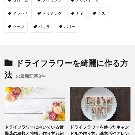
ドラセナ
トリミング
ナギ
ナス
ハーブ
パキラ
パリー
ドライフラワーを綺麗に作る方
法
の最新記事8件
ドライフラワーに向いている紫
ドライフラワーを使ったキャン
陽花の種類と特徴。作り方も紹
ドルの作り方。基本形やアレン