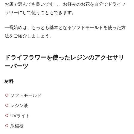
お店で選んでも良いですし、お好みのお花を自分でドライフ
ドライフラワーに向いている紫陽花
ラワーにして使うこともできます。
の種類と特徴。作り方も紹介
一番始めは、もっとも基本となるソフトモールドを使った方
飾ってある花が枯れてしまったので捨ててし
法をご紹介しましょう。
まうのは気が引ける。 綺麗に咲いた生の紫陽
花をそのまま飾り...
ドライフラワーを使ったレジンのアクセサリ
ーパーツ
材料
ソフトモールド
レジン液
UVライト
爪楊枝