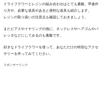
シマネトリコ
ストック
ストレリチア
ドライフラワーとレジンの組み合わせはとても素敵。早速作
タイミング
カポック
デリシオーサ
り方や、必要な道具やあると便利な道具も紹介します。
ドラセナ
トリミング
ナギ
ナス
レジンの取り扱いの注意点も確認しておきましょう。
ハーブ
パキラ
パリー
ひまわり
またピアスやイヤリングの他に、ネックレスやヘアゴムやバ
かわいい
カビ
フィカス・ウンベラータ
レッタなどにしてみるのも素敵です。
アンスリウム
アガベ
アガベ・アテナータ
アスパラガス
アテナータ
アデニウム
好きなドライフラワーを使って、あなただけの特別なアクセ
サリーを作ってみてください。
アラビカム
アルテシマ
アレンジ
アロエ
インテリア
カバー
インリア
スポンサーリンク
ウンベラータ
オーガスタ
おしゃれ
おすすめ
オベスム
オリーブルッカ
ガーベラ
ガジュマル
フィカス
フェニックス
室内
原因
保存方法
冬
冷蔵庫
処分
切り戻し
初心者