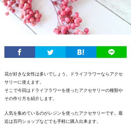
方法・手順
日光
準備するもの
玉ねぎ
害虫策
追肥
落とし方
葉
葉が茶色
葉っぱ
葉挿し
薬剤
虫
観葉植物
迷惑
造花
茄子
道具
違い
選び方
金鯱
鉢
鉢植え
長持ち
風水
飾り方
落ち葉
花粉
理由
稲
環境
生ゴミ
畑
留守
目安
種
種まき
種類
種類や特徴
花が好きな女性は多いでしょう。ドライフラワーならアクセ
穴がない
花柄摘み
米
繁殖
サリーに使えます。
置き場所
肥料
育て方
育て植え方
そこで今回はドライフラワーを使ったアクセサリーの種類や
花
花を咲かすコツ
花壇
花束
その作り方を紹介します。
家庭菜園
害虫対策
アイデア
セローム
人気を集めているのがレジンを使ったアクセサリーです。最
グッズ
コツ
コンシンネ
サボテン
近は百円ショップなどでも手軽に購入出来ます。
サンスベリア
サンスベリアスタッキー