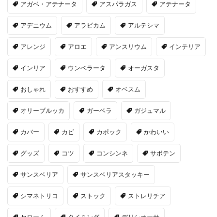
アガベ・アテナータ
アスパラガス
アテナータ
アデニウム
アラビカム
アルテシマ
アレンジ
アロエ
アンスリウム
インテリア
インリア
ウンベラータ
オーガスタ
おしゃれ
おすすめ
オベスム
オリーブルッカ
ガーベラ
ガジュマル
カバー
カビ
カポック
かわいい
グッズ
コツ
コンシンネ
サボテン
サンスベリア
サンスベリアスタッキー
シマネトリコ
ストック
ストレリチア
セローム
タイミング
デリシオーサ