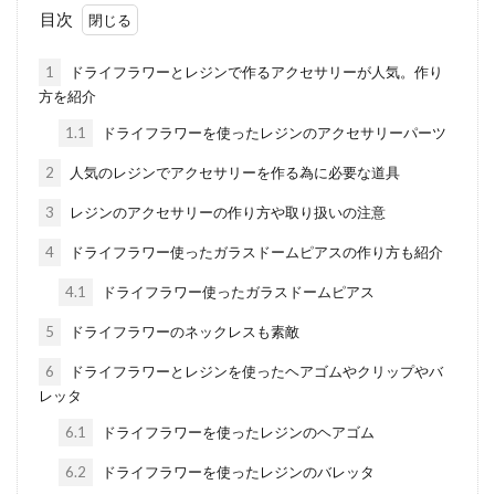
をドライフラ...
目次
1
ドライフラワーとレジンで作るアクセサリーが人気。作り
方を紹介
ドライフラワーの臭いの原因と臭わ
ない作り方や対処法を紹介
1.1
ドライフラワーを使ったレジンのアクセサリーパーツ
2
人気のレジンでアクセサリーを作る為に必要な道具
ドライフラワーは乾燥しているので臭いはし
ないと思いますし、臭いがしたとしても「花
3
レジンのアクセサリーの作り方や取り扱いの注意
の良い香りがするので...
4
ドライフラワー使ったガラスドームピアスの作り方も紹介
4.1
ドライフラワー使ったガラスドームピアス
ドライフラワーの作り方！グリセリ
5
ドライフラワーのネックレスも素敵
ン使った方法を詳しくご紹介
6
ドライフラワーとレジンを使ったヘアゴムやクリップやバ
レッタ
ドライフラワーの作り方は4種類あり、グリ
6.1
ドライフラワーを使ったレジンのヘアゴム
セリンを使った方法もその1つです。 ドラッ
クストアで手...
6.2
ドライフラワーを使ったレジンのバレッタ