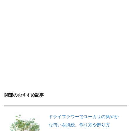
判断方法
別れ・旅立ち
剪定
収穫
使い方
土
地植え
増やし方
変色
多年草
多肉植物
天日干し
失敗
失敗しないコツ
便利
作り方
プミラ
メダカ
プランター
ブルースター
プレゼント
ベンジャミン
ポイント
ポトス
ポニーテール
ポポラス
ホヤ
メリット
予防
モンステラ
やり方
ユーカリ
ユッカ
リメイク
レイアウト
ロストラータ
一番花
不夜城
乾燥
関連のおすすめ記事
黄色
検索
ドライフラワーでユーカリの爽やか
な匂いを持続。作り方や飾り方