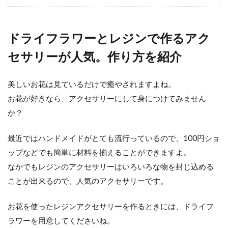
ドライフラワーのバラを瓶詰めで作
ドライフラワーとレジンで作るアク
る方法とおしゃれな飾り方
セサリーが人気。作り方を紹介
バラの花束が手元にあったらいつまでも大切
にしたい、長く楽しみたいと思うことでしょ
美しいお花は見ているだけで癒やされますよね。
う。 長く楽しむ方...
お花が好きなら、アクセサリーにして身につけてみません
か？
ドライフラワーのかすみ草の着色の
最近ではハンドメイドがとても流行っているので、100円ショ
色々な方法を紹介します
ップなどでも簡単に材料を揃えることができますよ。
なかでもレジンのアクセサリーはいろいろな物を封じ込める
生花やドライフラワーとしても人気が高いか
ことが出来るので、人気のアクセサリーです。
すみ草ですが、ピンクや黄色や水色などのか
すみ草のドライフラワ...
お花を使ったレジンアクセサリーを作るときには、ドライフ
ラワーを用意してくださいね。