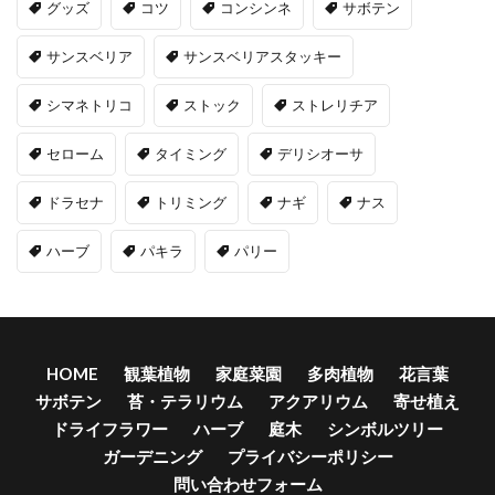
グッズ
コツ
コンシンネ
サボテン
サンスベリア
サンスベリアスタッキー
シマネトリコ
ストック
ストレリチア
セローム
タイミング
デリシオーサ
ドラセナ
トリミング
ナギ
ナス
ハーブ
パキラ
パリー
HOME
観葉植物
家庭菜園
多肉植物
花言葉
サボテン
苔・テラリウム
アクアリウム
寄せ植え
ドライフラワー
ハーブ
庭木
シンボルツリー
ガーデニング
プライバシーポリシー
問い合わせフォーム