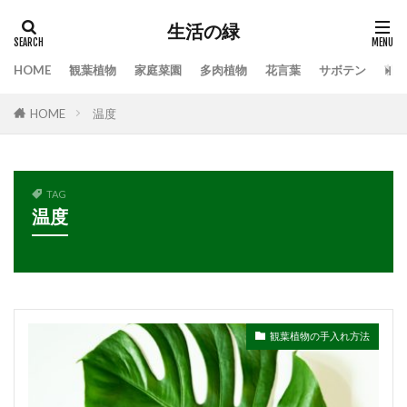
生活の緑
HOME
観葉植物
家庭菜園
多肉植物
花言葉
サボテン
苔
タグ
HOME
温度
100均
業者
栄養素
株分け
根腐れ
栽培
栽培方法
植え方
植え替え
植木
植物
気根
枯れる
水やり
TAG
水槽
水温
水耕栽培
水草
温度
水草トリートメント
水草の役割
注意点
温度
枯れる原因
本物
特徴
手作り
対処
対処法
対処法・対策
対策
尊敬
幸福の木
庭
恋愛
感謝
観葉植物の手入れ方法
手入れ方法
時期
手順
挿し木
掃除
支柱
支柱の立て方
新芽
方法