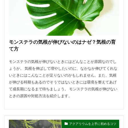
方法・手順
日光
準備するもの
玉ねぎ
害虫策
追肥
落とし方
葉
葉が茶色
葉っぱ
葉挿し
薬剤
虫
観葉植物
迷惑
造花
茄子
道具
違い
選び方
金鯱
鉢
鉢植え
長持ち
モンステラの気根が伸びないのはナゼ？気根の育
風水
飾り方
落ち葉
花粉
理由
て方
稲
環境
生ゴミ
畑
留守
目安
モンステラの気根が伸びないときにはどんなことが原因なのでし
種
種まき
種類
種類や特徴
ょうか。 気根を伸ばして増やしたいのに、なかなか伸びてくれな
穴がない
花柄摘み
米
繁殖
いときにはこんなことが足りないのかもしれません。また、気根
が伸びる時期もあるのでそうではないときには環境を整えてあげ
置き場所
肥料
育て方
育て植え方
て成長期になるまで待ちましょう。 モンステラの気根が伸びない
花
花を咲かすコツ
花壇
花束
ときの原因や対処方法を紹介します。
家庭菜園
害虫対策
アイデア
セローム
グッズ
コツ
コンシンネ
サボテン
サンスベリア
サンスベリアスタッキー
アクアリウムを上手に初めるコツ