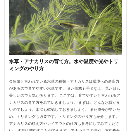
シマネトリコ
ストック
ストレリチア
タイミング
カポック
デリシオーサ
ドラセナ
トリミング
ナギ
ナス
ハーブ
パキラ
パリー
ひまわり
かわいい
カビ
フィカス・ウンベラータ
アンスリウム
アガベ
アガベ・アテナータ
アスパラガス
アテナータ
アデニウム
水草・アナカリスの育て方。水や温度や光やトリ
アラビカム
アルテシマ
アレンジ
アロエ
ミングのやり方
インテリア
カバー
インリア
金魚藻と言われている水草の種類・アナカリスは環境への適応力
ウンベラータ
オーガスタ
おしゃれ
があるので育てやすい水草です。 また価格も手頃な上、見た目も
おすすめ
オベスム
オリーブルッカ
美しいので人気があります。 ここでは、育てやすいと言われるア
ナカリスの育て方をみていきましょう。 まずは、どんな水質が良
ガーベラ
ガジュマル
フィカス
いのでしょう。水温も確認しておきましょう。 また成長が早いた
フェニックス
室内
原因
保存方法
め、トリミングも必要です。トリミングのやり方も紹介します。
冬
冷蔵庫
処分
切り戻し
初心者
アナカリスの植え方やレイアウトの仕方も参考にしてみてくださ
い。 水草は増やすことができます。アナカリスの増やし方や株分