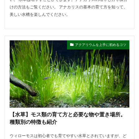
判断方法
別れ・旅立ち
剪定
収穫
けの方法もご覧ください。 アナカリスの基本の育て方を知って、
使い方
土
地植え
増やし方
変色
美しい水槽を楽しんでください。
多年草
多肉植物
天日干し
失敗
失敗しないコツ
便利
作り方
プミラ
メダカ
プランター
ブルースター
アクアリウムを上手に初めるコツ
プレゼント
ベンジャミン
ポイント
ポトス
ポニーテール
ポポラス
ホヤ
メリット
予防
モンステラ
やり方
ユーカリ
ユッカ
リメイク
レイアウト
ロストラータ
一番花
不夜城
乾燥
黄色
【水草】モス類の育て方と必要な物や置き場所。
検索
種類別の特徴も紹介
ウィローモスは初心者でも育てやすい水草とされていますが、ど