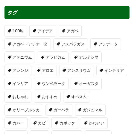
タグ
100均
アイデア
アガベ
アガベ・アテナータ
アスパラガス
アテナータ
アデニウム
アラビカム
アルテシマ
アレンジ
アロエ
アンスリウム
インテリア
インリア
ウンベラータ
オーガスタ
おしゃれ
おすすめ
オベスム
オリーブルッカ
ガーベラ
ガジュマル
カバー
カビ
カポック
かわいい