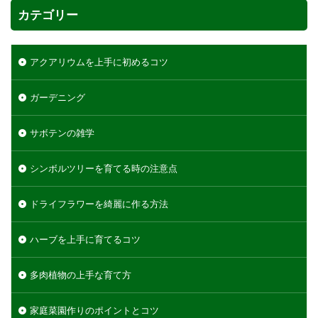
シマネトリコ
ストック
ストレリチア
カテゴリー
タイミング
カポック
デリシオーサ
ドラセナ
トリミング
ナギ
ナス
アクアリウムを上手に初めるコツ
ハーブ
パキラ
パリー
ひまわり
かわいい
カビ
フィカス・ウンベラータ
ガーデニング
アンスリウム
アガベ
アガベ・アテナータ
サボテンの雑学
アスパラガス
アテナータ
アデニウム
アラビカム
アルテシマ
アレンジ
アロエ
シンボルツリーを育てる時の注意点
インテリア
カバー
インリア
ドライフラワーを綺麗に作る方法
ウンベラータ
オーガスタ
おしゃれ
おすすめ
オベスム
オリーブルッカ
ハーブを上手に育てるコツ
ガーベラ
ガジュマル
フィカス
フェニックス
室内
原因
保存方法
多肉植物の上手な育て方
冬
冷蔵庫
処分
切り戻し
初心者
家庭菜園作りのポイントとコツ