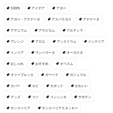
100均
アイデア
アガベ
アガベ・アテナータ
アスパラガス
アテナータ
アデニウム
アラビカム
アルテシマ
アレンジ
アロエ
アンスリウム
インテリア
インリア
ウンベラータ
オーガスタ
おしゃれ
おすすめ
オベスム
オリーブルッカ
ガーベラ
ガジュマル
カバー
カビ
カポック
かわいい
グッズ
コツ
コンシンネ
サボテン
サンスベリア
サンスベリアスタッキー