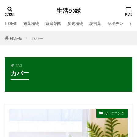
生活の緑
HOME
観葉植物
家庭菜園
多肉植物
花言葉
サボテン
苔
タグ
HOME
カバー
100均
業者
栄養素
株分け
根腐れ
栽培
栽培方法
植え方
植え替え
植木
植物
気根
枯れる
水やり
TAG
水槽
水温
水耕栽培
水草
カバー
水草トリートメント
水草の役割
注意点
温度
枯れる原因
本物
特徴
手作り
対処
対処法
対処法・対策
対策
尊敬
幸福の木
庭
恋愛
感謝
ガーデニング
手入れ方法
時期
手順
挿し木
掃除
支柱
支柱の立て方
新芽
方法