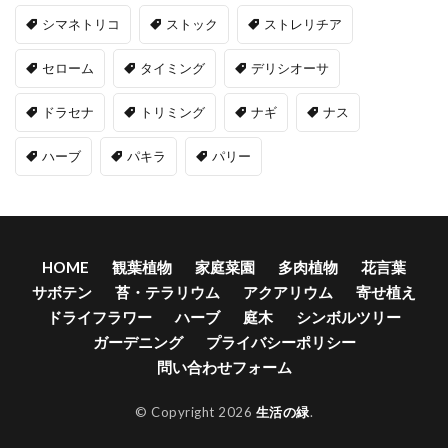
シマネトリコ
ストック
ストレリチア
セローム
タイミング
デリシオーサ
ドラセナ
トリミング
ナギ
ナス
ハーブ
パキラ
パリー
HOME
観葉植物
家庭菜園
多肉植物
花言葉
サボテン
苔・テラリウム
アクアリウム
寄せ植え
ドライフラワー
ハーブ
庭木
シンボルツリー
ガーデニング
プライバシーポリシー
問い合わせフォーム
© Copyright 2026
生活の緑
.