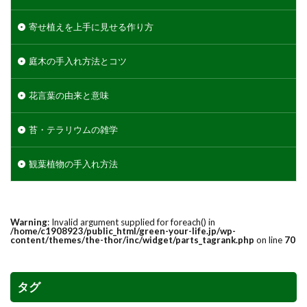
判断方法
別れ・旅立ち
剪定
収穫
使い方
土
地植え
増やし方
変色
寄せ植えを上手に見せる作り方
多年草
多肉植物
天日干し
失敗
庭木の手入れ方法とコツ
失敗しないコツ
便利
作り方
プミラ
メダカ
プランター
ブルースター
花言葉の由来と意味
プレゼント
ベンジャミン
ポイント
苔・テラリウムの雑学
ポトス
ポニーテール
ポポラス
ホヤ
メリット
予防
モンステラ
やり方
観葉植物の手入れ方法
ユーカリ
ユッカ
リメイク
レイアウト
ロストラータ
一番花
不夜城
乾燥
黄色
Warning
: Invalid argument supplied for foreach() in
/home/c1908923/public_html/green-your-life.jp/wp-
content/themes/the-thor/inc/widget/parts_tagrank.php
on line
70
検索
タグ