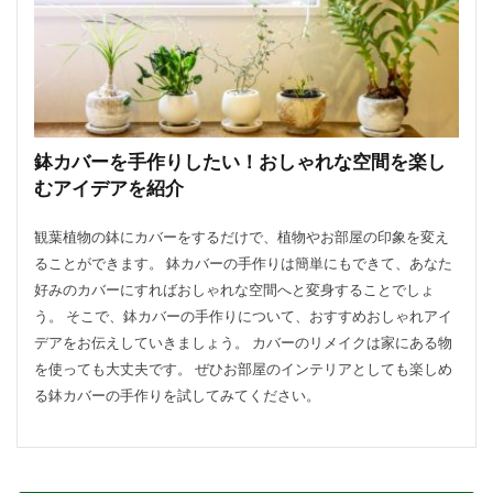
方法・手順
日光
準備するもの
玉ねぎ
害虫策
追肥
落とし方
葉
葉が茶色
葉っぱ
葉挿し
薬剤
虫
観葉植物
迷惑
造花
茄子
道具
違い
選び方
金鯱
鉢
鉢植え
長持ち
鉢カバーを手作りしたい！おしゃれな空間を楽し
風水
飾り方
落ち葉
花粉
理由
むアイデアを紹介
稲
環境
生ゴミ
畑
留守
目安
観葉植物の鉢にカバーをするだけで、植物やお部屋の印象を変え
種
種まき
種類
種類や特徴
ることができます。 鉢カバーの手作りは簡単にもできて、あなた
穴がない
花柄摘み
米
繁殖
好みのカバーにすればおしゃれな空間へと変身することでしょ
う。 そこで、鉢カバーの手作りについて、おすすめおしゃれアイ
置き場所
肥料
育て方
育て植え方
デアをお伝えしていきましょう。 カバーのリメイクは家にある物
花
花を咲かすコツ
花壇
花束
を使っても大丈夫です。 ぜひお部屋のインテリアとしても楽しめ
家庭菜園
害虫対策
アイデア
セローム
る鉢カバーの手作りを試してみてください。
グッズ
コツ
コンシンネ
サボテン
サンスベリア
サンスベリアスタッキー