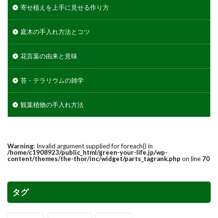
判断方法
別れ・旅立ち
剪定
収穫
寄せ植えを上手に見せる作り方
使い方
土
地植え
増やし方
変色
庭木の手入れ方法とコツ
多年草
多肉植物
天日干し
失敗
失敗しないコツ
便利
作り方
プミラ
花言葉の由来と意味
メダカ
プランター
ブルースター
プレゼント
ベンジャミン
ポイント
苔・テラリウムの雑学
ポトス
ポニーテール
ポポラス
ホヤ
観葉植物の手入れ方法
メリット
予防
モンステラ
やり方
ユーカリ
ユッカ
リメイク
レイアウト
ロストラータ
一番花
不夜城
乾燥
Warning
: Invalid argument supplied for foreach() in
/home/c1908923/public_html/green-your-life.jp/wp-
黄色
content/themes/the-thor/inc/widget/parts_tagrank.php
on line
70
検索
タグ