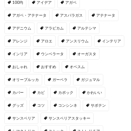
100均
アイデア
アガベ
アガベ・アテナータ
アスパラガス
アテナータ
アデニウム
アラビカム
アルテシマ
アレンジ
アロエ
アンスリウム
インテリア
インリア
ウンベラータ
オーガスタ
おしゃれ
おすすめ
オベスム
オリーブルッカ
ガーベラ
ガジュマル
カバー
カビ
カポック
かわいい
グッズ
コツ
コンシンネ
サボテン
サンスベリア
サンスベリアスタッキー
シマネトリコ
ストック
ストレリチア