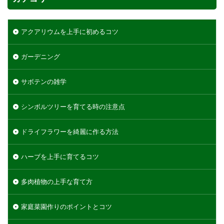
シマネトリコ
ストック
ストレリチア
タイミング
カポック
デリシオーサ
アクアリウムを上手に初めるコツ
ドラセナ
トリミング
ナギ
ナス
ハーブ
パキラ
パリー
ひまわり
ガーデニング
かわいい
カビ
フィカス・ウンベラータ
アンスリウム
アガベ
アガベ・アテナータ
サボテンの雑学
アスパラガス
アテナータ
アデニウム
シンボルツリーを育てる時の注意点
アラビカム
アルテシマ
アレンジ
アロエ
インテリア
カバー
インリア
ドライフラワーを綺麗に作る方法
ウンベラータ
オーガスタ
おしゃれ
ハーブを上手に育てるコツ
おすすめ
オベスム
オリーブルッカ
ガーベラ
ガジュマル
フィカス
多肉植物の上手な育て方
フェニックス
室内
原因
保存方法
家庭菜園作りのポイントとコツ
冬
冷蔵庫
処分
切り戻し
初心者