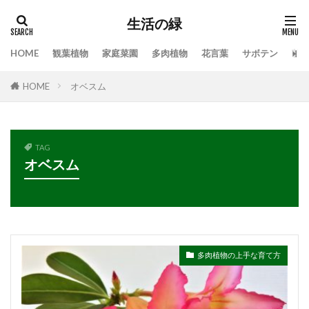
生活の緑
HOME
観葉植物
家庭菜園
多肉植物
花言葉
サボテン
苔
タグ
HOME
オベスム
100均
業者
栄養素
株分け
根腐れ
栽培
栽培方法
植え方
植え替え
植木
植物
気根
枯れる
水やり
TAG
水槽
水温
水耕栽培
水草
オベスム
水草トリートメント
水草の役割
注意点
温度
枯れる原因
本物
特徴
手作り
対処
対処法
対処法・対策
対策
尊敬
幸福の木
庭
恋愛
感謝
多肉植物の上手な育て方
手入れ方法
時期
手順
挿し木
掃除
支柱
支柱の立て方
新芽
方法