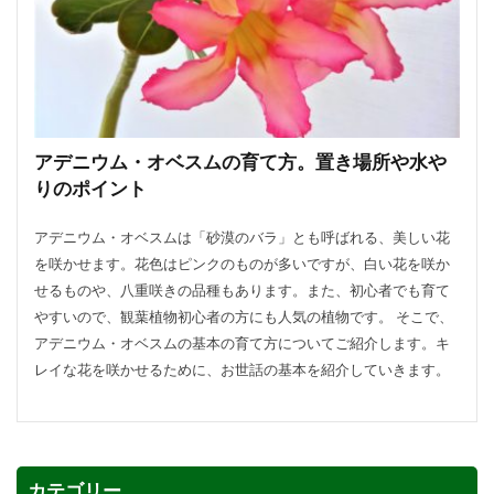
方法・手順
日光
準備するもの
玉ねぎ
害虫策
追肥
落とし方
葉
葉が茶色
葉っぱ
葉挿し
薬剤
虫
観葉植物
迷惑
造花
茄子
道具
違い
選び方
金鯱
鉢
鉢植え
長持ち
アデニウム・オベスムの育て方。置き場所や水や
風水
飾り方
落ち葉
花粉
理由
りのポイント
稲
環境
生ゴミ
畑
留守
目安
アデニウム・オベスムは「砂漠のバラ」とも呼ばれる、美しい花
種
種まき
種類
種類や特徴
を咲かせます。花色はピンクのものが多いですが、白い花を咲か
穴がない
花柄摘み
米
繁殖
せるものや、八重咲きの品種もあります。また、初心者でも育て
やすいので、観葉植物初心者の方にも人気の植物です。 そこで、
置き場所
肥料
育て方
育て植え方
アデニウム・オベスムの基本の育て方についてご紹介します。キ
花
花を咲かすコツ
花壇
花束
レイな花を咲かせるために、お世話の基本を紹介していきます。
家庭菜園
害虫対策
アイデア
セローム
グッズ
コツ
コンシンネ
サボテン
サンスベリア
サンスベリアスタッキー
カテゴリー